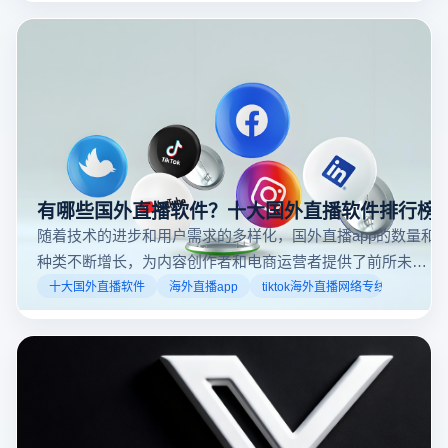
可以随时随地参与实时互动，无论是关注新闻事件、休
闲活动还是个人直播。接下来，我们将介绍具体的观看
步骤和技巧。
有哪些国外直播软件？十大国外直播软件排行榜
随着技术的进步和用户需求的多样化，国外直播app的数量和
种类不断增长，为内容创作者和电商运营者提供了前所未有
的机遇。如果你是一个跨境电商从业者，想要了解2025年十
十大国外直播软件
海外直播app
tiktok海外直播网络专线
大国外直播软件排行榜，那么你来对地方了！接下来跟着云
登多开浏览器一起来了解海外直播平台哪些最受欢迎。