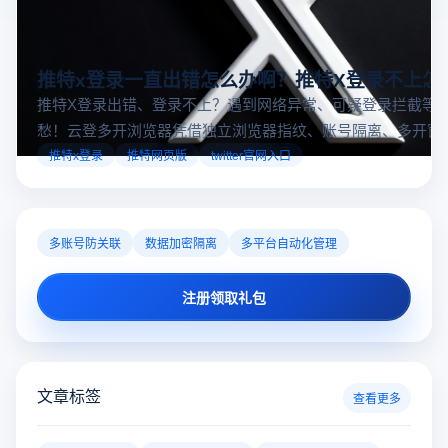
推特x登录一直出错怎么办啊？推特X登录不上怎
推特X登录出错、登录不上？遇到网络异常、可疑登录拦截等
愁！云登多开浏览器凭借独立浏览器指纹、账号隔离、多开窗
对性解决登录难题，让推特X登录更稳定安全～
推特x登录
推特网页版
twitter官网入口
多账号防关联
数据加密隔离
多平台自动化管理
注册领取礼包
文章标签
查看更多