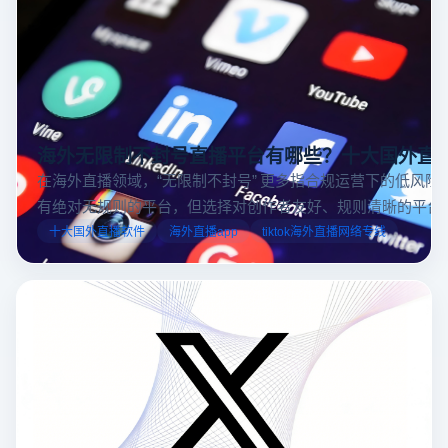
海外无限制不封号直播平台有哪些？十大国外直
在海外直播领域，“无限制不封号” 更多指合规运营下的低风险
有绝对无规则的平台，但选择对创作者友好、规则清晰的平台
业工具规避风险，能显著降低封号概率。以下推荐十大国外直
十大国外直播软件
海外直播app
tiktok海外直播网络专线
台，并结合云登多开浏览器的功能，详解如何安全高效运营。