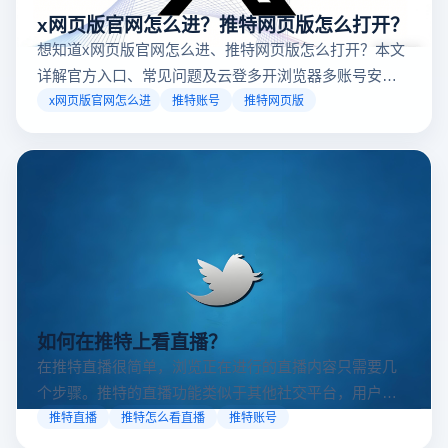
x网页版官网怎么进？推特网页版怎么打开？
想知道x网页版官网怎么进、推特网页版怎么打开？本文
详解官方入口、常见问题及云登多开浏览器多账号安全
访问方案，助你稳定登录高效运营。
x网页版官网怎么进
推特账号
推特网页版
如何在推特上看直播？
在推特直播很简单，浏览正在进行的直播内容只需要几
个步骤。推特的直播功能类似于其他社交平台，用户可
以通过关注自己喜欢的账号、浏览话题标签或查看实时
推特直播
推特怎么看直播
推特账号
动态来找到直播。推特提供了一个方便的平台，让用户