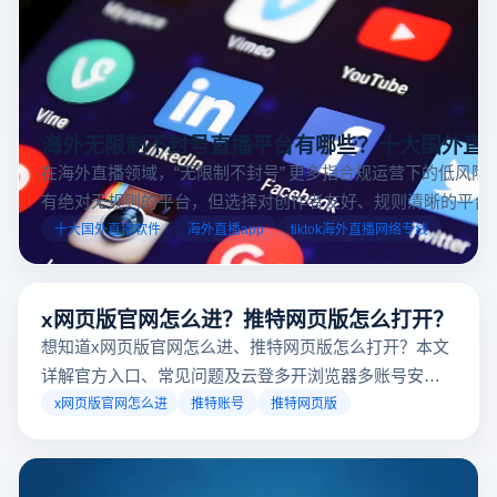
海外无限制不封号直播平台有哪些？十大国外直
在海外直播领域，“无限制不封号” 更多指合规运营下的低风险
有绝对无规则的平台，但选择对创作者友好、规则清晰的平台
业工具规避风险，能显著降低封号概率。以下推荐十大国外直
十大国外直播软件
海外直播app
tiktok海外直播网络专线
台，并结合云登多开浏览器的功能，详解如何安全高效运营。
x网页版官网怎么进？推特网页版怎么打开？