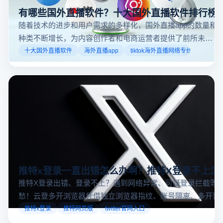
闲活动还是个人直播。接下来，我们将介绍具体的观看
步骤和技巧。
有哪些国外直播软件？十大国外直播软件排行榜
随着技术的进步和用户需求的多样化，国外直播app的数量和
种类不断增长，为内容创作者和电商运营者提供了前所未有
的机遇。如果你是一个跨境电商从业者，想要了解2025年十
十大国外直播软件
海外直播app
tiktok海外直播网络专线
大国外直播软件排行榜，那么你来对地方了！接下来跟着云
登多开浏览器一起来了解海外直播平台哪些最受欢迎。