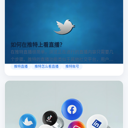
想知道x网页版官网怎么进、推特网页版怎么打开？本文
详解官方入口、常见问题及云登多开浏览器多账号安全
访问方案，助你稳定登录高效运营。
x网页版官网怎么进
推特账号
推特网页版
如何在推特上看直播？
在推特直播很简单，浏览正在进行的直播内容只需要几
个步骤。推特的直播功能类似于其他社交平台，用户可
以通过关注自己喜欢的账号、浏览话题标签或查看实时
推特直播
推特怎么看直播
推特账号
动态来找到直播。推特提供了一个方便的平台，让用户
可以随时随地参与实时互动，无论是关注新闻事件、休