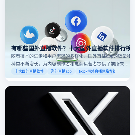
步骤和技巧。
有哪些国外直播软件？十大国外直播软件排行榜
随着技术的进步和用户需求的多样化，国外直播app的数量和
种类不断增长，为内容创作者和电商运营者提供了前所未有
的机遇。如果你是一个跨境电商从业者，想要了解2025年十
十大国外直播软件
海外直播app
tiktok海外直播网络专线
大国外直播软件排行榜，那么你来对地方了！接下来跟着云
登多开浏览器一起来了解海外直播平台哪些最受欢迎。