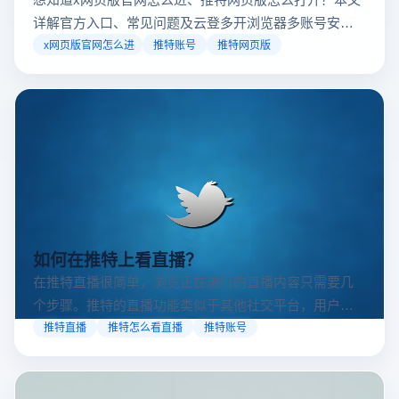
详解官方入口、常见问题及云登多开浏览器多账号安全
访问方案，助你稳定登录高效运营。
x网页版官网怎么进
推特账号
推特网页版
如何在推特上看直播？
在推特直播很简单，浏览正在进行的直播内容只需要几
个步骤。推特的直播功能类似于其他社交平台，用户可
以通过关注自己喜欢的账号、浏览话题标签或查看实时
推特直播
推特怎么看直播
推特账号
动态来找到直播。推特提供了一个方便的平台，让用户
可以随时随地参与实时互动，无论是关注新闻事件、休
闲活动还是个人直播。接下来，我们将介绍具体的观看