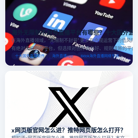
海外无限制不封号直播平台有哪些？十大国外直
在海外直播领域，“无限制不封号” 更多指合规运营下的低风险
有绝对无规则的平台，但选择对创作者友好、规则清晰的平台
业工具规避风险，能显著降低封号概率。以下推荐十大国外直
十大国外直播软件
海外直播app
tiktok海外直播网络专线
台，并结合云登多开浏览器的功能，详解如何安全高效运营。
x网页版官网怎么进？推特网页版怎么打开？
想知道x网页版官网怎么进、推特网页版怎么打开？本文