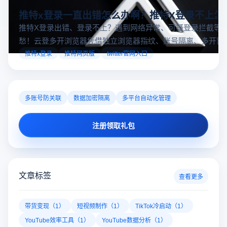
推特x登录一直出错怎么办啊？推特X登录不上怎
推特X登录出错、登录不上？遇到网络异常、可疑登录拦截等
愁！云登多开浏览器凭借独立浏览器指纹、账号隔离、多开窗
对性解决登录难题，让推特X登录更稳定安全～
推特x登录
推特网页版
twitter官网入口
多账号防关联
数据加密隔离
多平台自动化管理
注册领取礼包
文章标签
查看更多
带货变现（1）
短视频制作（1）
TikTok冷启动（1）
YouTube效率工具（1）
YouTube数据分析（1）