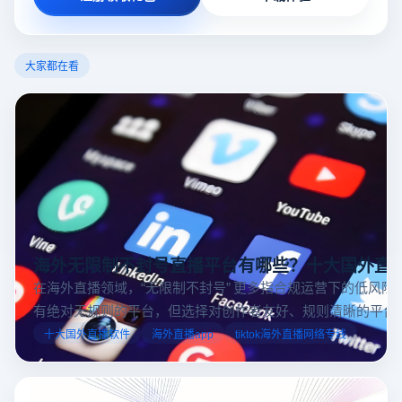
大家都在看
海外无限制不封号直播平台有哪些？十大国外直
在海外直播领域，“无限制不封号” 更多指合规运营下的低风险
有绝对无规则的平台，但选择对创作者友好、规则清晰的平台
业工具规避风险，能显著降低封号概率。以下推荐十大国外直
十大国外直播软件
海外直播app
tiktok海外直播网络专线
台，并结合云登多开浏览器的功能，详解如何安全高效运营。