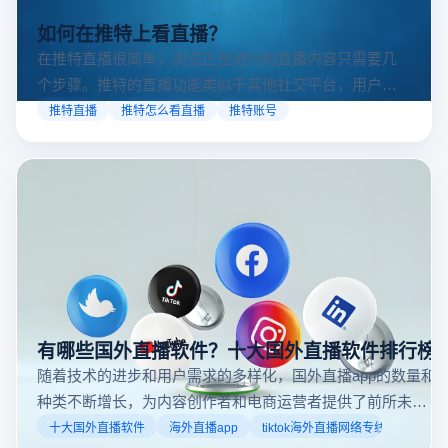
如何在推特上看直播？
在推特直播很简单，浏览正在进行的直播内容只需要几
个步骤。推特的直播功能类似于其他社交平台，用户可
以通过关注自己喜欢的账号、浏览话题标签或查看实时
推特直播
推特怎么看直播
推特账号
动态来找到直播。推特提供了一个方便的平台，让用户
可以随时随地参与实时互动，无论是关注新闻事件、休
闲活动还是个人直播。接下来，我们将介绍具体的观看
步骤和技巧。
有哪些国外直播软件？十大国外直播软件排行榜
随着技术的进步和用户需求的多样化，国外直播app的数量和
种类不断增长，为内容创作者和电商运营者提供了前所未有
的机遇。如果你是一个跨境电商从业者，想要了解2025年十
十大国外直播软件
海外直播app
tiktok海外直播网络专线