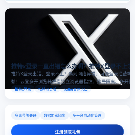
大国外直播软件排行榜，那么你来对地方了！接下来跟着云
登多开浏览器一起来了解海外直播平台哪些最受欢迎。
推特x登录一直出错怎么办啊？推特X登录不上怎
推特X登录出错、登录不上？遇到网络异常、可疑登录拦截等
愁！云登多开浏览器凭借独立浏览器指纹、账号隔离、多开窗
对性解决登录难题，让推特X登录更稳定安全～
推特x登录
推特网页版
twitter官网入口
多账号防关联
数据加密隔离
多平台自动化管理
注册领取礼包