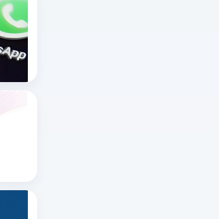
海外无限制不封号直播平台有哪些？十大国
在
海
外
十大国外直播软件
海外直播app
直
tiktok海外直播网络专线
播
领
域，
x网页版官网怎么进？推特网页版怎么打开？
“无
想
限
知
制
道
x网页版官网怎么进
不
推特账号
x
封
推特网页版
网
号”
页
更
版
多
如何在推特上看直播？
官
指
在