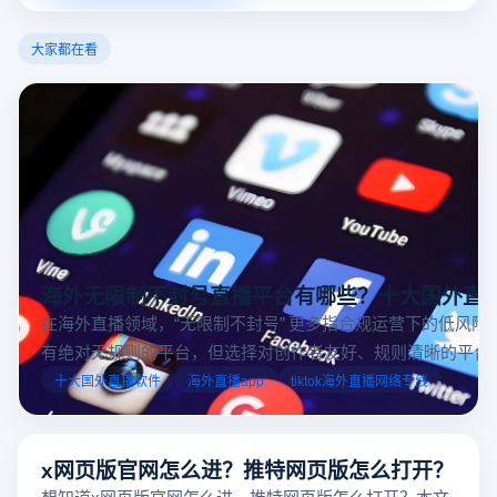
大家都在看
海外无限制不封号直播平台有哪些？十大国外直
在海外直播领域，“无限制不封号” 更多指合规运营下的低风险
有绝对无规则的平台，但选择对创作者友好、规则清晰的平台
业工具规避风险，能显著降低封号概率。以下推荐十大国外直
十大国外直播软件
海外直播app
tiktok海外直播网络专线
台，并结合云登多开浏览器的功能，详解如何安全高效运营。
x网页版官网怎么进？推特网页版怎么打开？
想知道x网页版官网怎么进、推特网页版怎么打开？本文