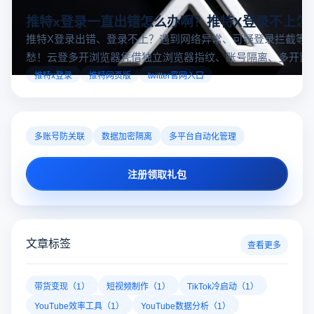
推特x登录一直出错怎么办啊？推特X登录不上怎
推特X登录出错、登录不上？遇到网络异常、可疑登录拦截等
愁！云登多开浏览器凭借独立浏览器指纹、账号隔离、多开窗
对性解决登录难题，让推特X登录更稳定安全～
推特x登录
推特网页版
twitter官网入口
多账号防关联
数据加密隔离
多平台自动化管理
注册领取礼包
文章标签
查看更多
带货变现（1）
短视频制作（1）
TikTok冷启动（1）
YouTube效率工具（1）
YouTube数据分析（1）