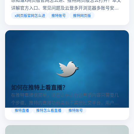
详解官方入口、常见问题及云登多开浏览器多账号安全
访问方案，助你稳定登录高效运营。
x网页版官网怎么进
推特账号
推特网页版
如何在推特上看直播？
在推特直播很简单，浏览正在进行的直播内容只需要几
个步骤。推特的直播功能类似于其他社交平台，用户可
以通过关注自己喜欢的账号、浏览话题标签或查看实时
推特直播
推特怎么看直播
推特账号
动态来找到直播。推特提供了一个方便的平台，让用户
可以随时随地参与实时互动，无论是关注新闻事件、休
闲活动还是个人直播。接下来，我们将介绍具体的观看