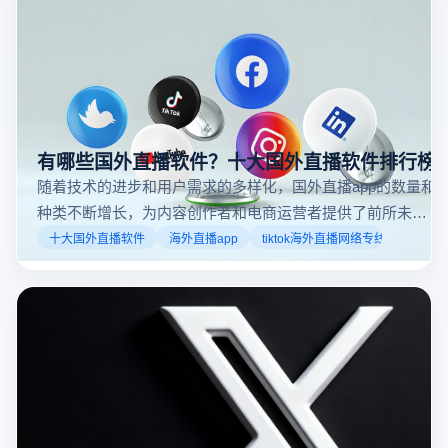
步骤和技巧。
有哪些国外直播软件？十大国外直播软件排行榜
随着技术的进步和用户需求的多样化，国外直播app的数量和
种类不断增长，为内容创作者和电商运营者提供了前所未有
的机遇。如果你是一个跨境电商从业者，想要了解2025年十
十大国外直播软件
海外直播app
tiktok海外直播网络专线
大国外直播软件排行榜，那么你来对地方了！接下来跟着云
登多开浏览器一起来了解海外直播平台哪些最受欢迎。