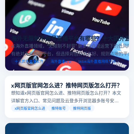
海外无限制不封号直播平台有哪些？十大国外直
在海外直播领域，“无限制不封号” 更多指合规运营下的低风险
有绝对无规则的平台，但选择对创作者友好、规则清晰的平台
业工具规避风险，能显著降低封号概率。以下推荐十大国外直
十大国外直播软件
海外直播app
tiktok海外直播网络专线
台，并结合云登多开浏览器的功能，详解如何安全高效运营。
x网页版官网怎么进？推特网页版怎么打开？