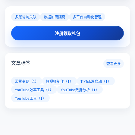
推特x登录一直出错怎么办啊？推特X登录不上怎
推特X登录出错、登录不上？遇到网络异常、可疑登录拦截等
愁！云登多开浏览器凭借独立浏览器指纹、账号隔离、多开窗
对性解决登录难题，让推特X登录更稳定安全～
推特x登录
推特网页版
twitter官网入口
多账号防关联
数据加密隔离
多平台自动化管理
注册领取礼包
文章标签
查看更多
带货变现（1）
短视频制作（1）
TikTok冷启动（1）