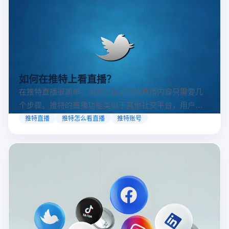
想知道x网页版官网怎么进、推特网页版怎么打开？本文
详解官方入口、常见问题及云登多开浏览器多账号安全
访问方案，助你稳定登录高效运营。
x网页版官网怎么进
推特账号
推特网页版
如何在推特上看直播？
在推特直播很简单，浏览正在进行的直播内容只需要几
个步骤。推特的直播功能类似于其他社交平台，用户可
以通过关注自己喜欢的账号、浏览话题标签或查看实时
推特直播
推特怎么看直播
推特账号
动态来找到直播。推特提供了一个方便的平台，让用户
可以随时随地参与实时互动，无论是关注新闻事件、休