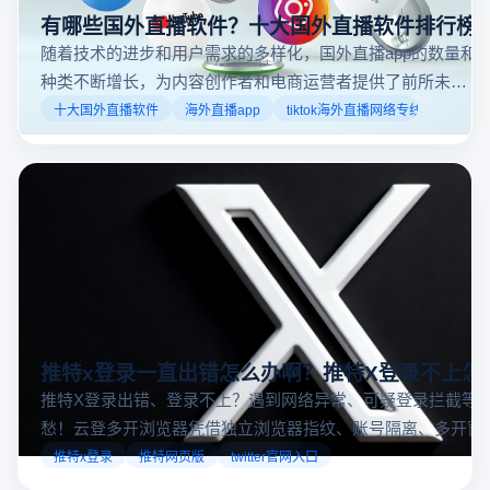
闲活动还是个人直播。接下来，我们将介绍具体的观看
步骤和技巧。
有哪些国外直播软件？十大国外直播软件排行榜
随着技术的进步和用户需求的多样化，国外直播app的数量和
种类不断增长，为内容创作者和电商运营者提供了前所未有
的机遇。如果你是一个跨境电商从业者，想要了解2025年十
十大国外直播软件
海外直播app
tiktok海外直播网络专线
大国外直播软件排行榜，那么你来对地方了！接下来跟着云
登多开浏览器一起来了解海外直播平台哪些最受欢迎。