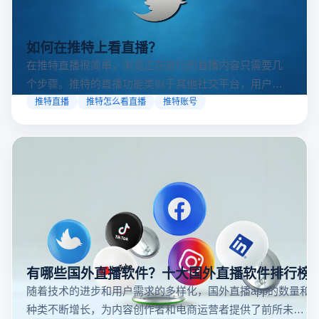
如何在推特上看直播？
在推特直播很简单，浏览正在进行的直播内容只需要几
个步骤。推特的直播功能类似于其他社交平台，用户可
以通过关注自己喜欢的账号、浏览话题标签或查看实时
推特直播
推特怎么看直播
推特账号
动态来找到直播。推特提供了一个方便的平台，让用户
可以随时随地参与实时互动，无论是关注新闻事件、休
闲活动还是个人直播。接下来，我们将介绍具体的观看
步骤和技巧。
有哪些国外直播软件？十大国外直播软件排行榜
随着技术的进步和用户需求的多样化，国外直播app的数量和
种类不断增长，为内容创作者和电商运营者提供了前所未有