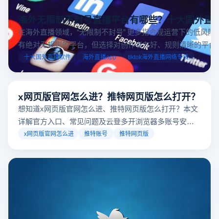
海外无限制不封号直播平台有哪些？十大国外直
在海外直播领域，“无限制不封号” 更多指合规运营下的低风险
有绝对无规则的平台，但选择对创作者友好、规则清晰的平台
业工具规避风险，能显著降低封号概率。以下推荐十大国外直
十大国外直播软件
海外直播app
tiktok海外直播网络专线
台，并结合云登多开浏览器的功能，详解如何安全高效运营。
x网页版官网怎么进？推特网页版怎么打开？
想知道x网页版官网怎么进、推特网页版怎么打开？本文
详解官方入口、常见问题及云登多开浏览器多账号安全
访问方案，助你稳定登录高效运营。
x网页版官网怎么进
推特账号
推特网页版