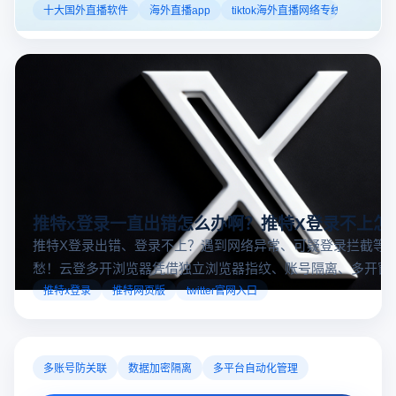
的机遇。如果你是一个跨境电商从业者，想要了解2025年十
十大国外直播软件
海外直播app
tiktok海外直播网络专线
大国外直播软件排行榜，那么你来对地方了！接下来跟着云
登多开浏览器一起来了解海外直播平台哪些最受欢迎。
推特x登录一直出错怎么办啊？推特X登录不上怎
推特X登录出错、登录不上？遇到网络异常、可疑登录拦截等
愁！云登多开浏览器凭借独立浏览器指纹、账号隔离、多开窗
对性解决登录难题，让推特X登录更稳定安全～
推特x登录
推特网页版
twitter官网入口
多账号防关联
数据加密隔离
多平台自动化管理