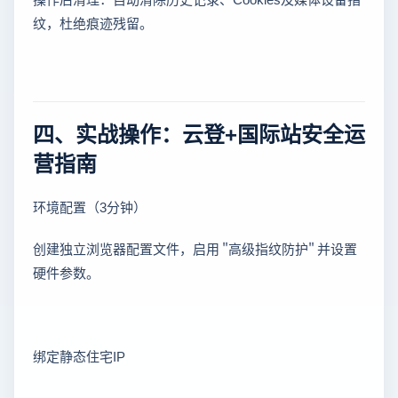
纹，杜绝痕迹残留。
四、实战操作：云登+国际站安全运
营指南
环境配置（3分钟）
创建独立浏览器配置文件，启用 "高级指纹防护" 并设置
硬件参数。
绑定静态住宅IP