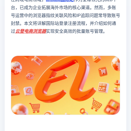
台，已成为企业拓展海外市场的核心渠道。然而，多账
号运营中的浏览器指纹关联风险和IP追踪问题常导致账号
封禁。本文将详解国际站登录注册流程，并介绍如何通
过
云登
电商浏览器
实现安全高效的批量账号管理。