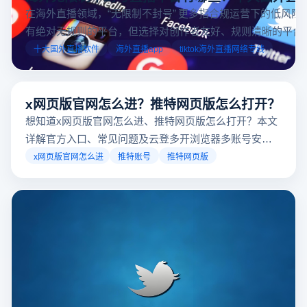
在海外直播领域，“无限制不封号” 更多指合规运营下的低风险
有绝对无规则的平台，但选择对创作者友好、规则清晰的平台
业工具规避风险，能显著降低封号概率。以下推荐十大国外直
十大国外直播软件
海外直播app
tiktok海外直播网络专线
台，并结合云登多开浏览器的功能，详解如何安全高效运营。
x网页版官网怎么进？推特网页版怎么打开？
想知道x网页版官网怎么进、推特网页版怎么打开？本文
详解官方入口、常见问题及云登多开浏览器多账号安全
访问方案，助你稳定登录高效运营。
x网页版官网怎么进
推特账号
推特网页版