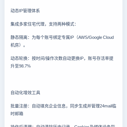
动态IP管理体系
集成多家住宅代理，支持两种模式：
静态隔离：为每个账号绑定专属IP（AWS/Google Cloud
机房）。
动态轮换：按时间/操作次数自动更换IP，账号存活率提
升至98.7%
自动化增效工具
批量注册：自动填充企业信息，同步生成并管理24mail临
时邮箱
操作后清理：自动清除历史记录、Cookies及媒体设备指