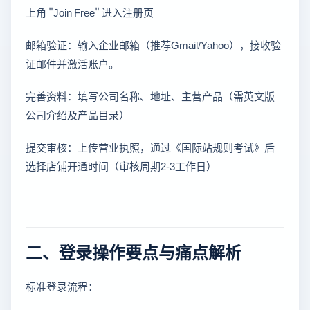
上角 "Join Free" 进入注册页
邮箱验证：输入企业邮箱（推荐Gmail/Yahoo），接收验
证邮件并激活账户。
完善资料：填写公司名称、地址、主营产品（需英文版
公司介绍及产品目录）
提交审核：上传营业执照，通过《国际站规则考试》后
选择店铺开通时间（审核周期2-3工作日）
二、登录操作要点与痛点解析
标准登录流程：