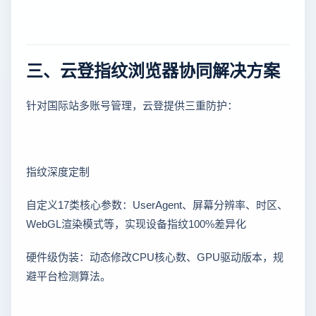
三、云登指纹浏览器协同解决方案
针对国际站多账号管理，云登提供三重防护：
指纹深度定制
自定义17类核心参数：UserAgent、屏幕分辨率、时区、
WebGL渲染模式等，实现设备指纹100%差异化
硬件级伪装：动态修改CPU核心数、GPU驱动版本，规
避平台检测算法。