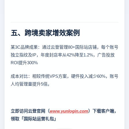
五、跨境卖家增效案例
某3C品牌成果：通过云登管理80+国际站店铺，每个账号
独立指纹及IP，年度封店率从42%降至1.2%，广告投放
ROI提升300%
成本对比：相较传统VPS方案，硬件投入减少60%，账号
人均管理量提升5倍。
立即访问云登官网（
www.yunlogin.com
）下载客户端，
领取「国际站运营礼包」