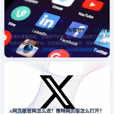
海外无限制不封号直播平台有哪些？十大国外直
在海外直播领域，“无限制不封号” 更多指合规运营下的低风险
有绝对无规则的平台，但选择对创作者友好、规则清晰的平台
业工具规避风险，能显著降低封号概率。以下推荐十大国外直
十大国外直播软件
海外直播app
tiktok海外直播网络专线
台，并结合云登多开浏览器的功能，详解如何安全高效运营。
x网页版官网怎么进？推特网页版怎么打开？