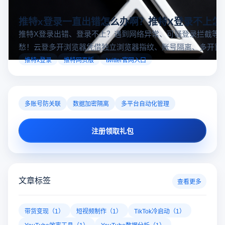
推特x登录一直出错怎么办啊？推特X登录不上怎
推特X登录出错、登录不上？遇到网络异常、可疑登录拦截等
愁！云登多开浏览器凭借独立浏览器指纹、账号隔离、多开窗
对性解决登录难题，让推特X登录更稳定安全～
推特x登录
推特网页版
twitter官网入口
多账号防关联
数据加密隔离
多平台自动化管理
注册领取礼包
文章标签
查看更多
带货变现（1）
短视频制作（1）
TikTok冷启动（1）
YouTube效率工具（1）
YouTube数据分析（1）