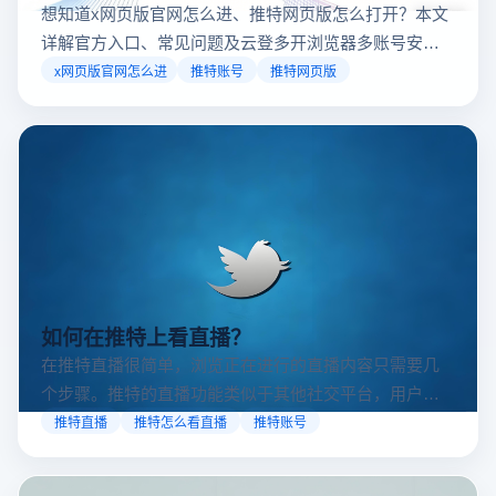
想知道x网页版官网怎么进、推特网页版怎么打开？本文
详解官方入口、常见问题及云登多开浏览器多账号安全
访问方案，助你稳定登录高效运营。
x网页版官网怎么进
推特账号
推特网页版
如何在推特上看直播？
在推特直播很简单，浏览正在进行的直播内容只需要几
个步骤。推特的直播功能类似于其他社交平台，用户可
以通过关注自己喜欢的账号、浏览话题标签或查看实时
推特直播
推特怎么看直播
推特账号
动态来找到直播。推特提供了一个方便的平台，让用户
可以随时随地参与实时互动，无论是关注新闻事件、休