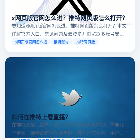
x网页版官网怎么进？推特网页版怎么打开？
想知道x网页版官网怎么进、推特网页版怎么打开？本文
详解官方入口、常见问题及云登多开浏览器多账号安全
访问方案，助你稳定登录高效运营。
x网页版官网怎么进
推特账号
推特网页版
如何在推特上看直播？
在推特直播很简单，浏览正在进行的直播内容只需要几
个步骤。推特的直播功能类似于其他社交平台，用户可