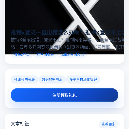
推特x登录一直出错怎么办啊？推特X登录不上怎
推特X登录出错、登录不上？遇到网络异常、可疑登录拦截等
愁！云登多开浏览器凭借独立浏览器指纹、账号隔离、多开窗
对性解决登录难题，让推特X登录更稳定安全～
推特x登录
推特网页版
twitter官网入口
多账号防关联
数据加密隔离
多平台自动化管理
注册领取礼包
文章标签
查看更多