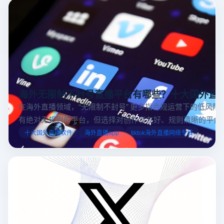
海外无限制不封号直播平台有哪些？十大国外直
在海外直播领域，“无限制不封号” 更多指合规运营下的低风险
有绝对无规则的平台，但选择对创作者友好、规则清晰的平台
业工具规避风险，能显著降低封号概率。以下推荐十大国外直
十大国外直播软件
海外直播app
tiktok海外直播网络专线
台，并结合云登多开浏览器的功能，详解如何安全高效运营。