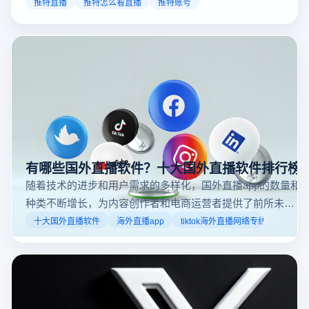
以通过关注自己喜欢的账号、浏览话题标签或查看实时
推特直播
推特怎么看直播
推特账号
动态来找到直播。推特提供了一个方便的平台，让用户
可以随时随地参与实时互动，无论是关注新闻事件、休
闲活动还是个人直播。接下来，我们将介绍具体的观看
步骤和技巧。
有哪些国外直播软件？十大国外直播软件排行榜
随着技术的进步和用户需求的多样化，国外直播app的数量和
种类不断增长，为内容创作者和电商运营者提供了前所未有
的机遇。如果你是一个跨境电商从业者，想要了解2025年十
十大国外直播软件
海外直播app
tiktok海外直播网络专线
大国外直播软件排行榜，那么你来对地方了！接下来跟着云
登多开浏览器一起来了解海外直播平台哪些最受欢迎。