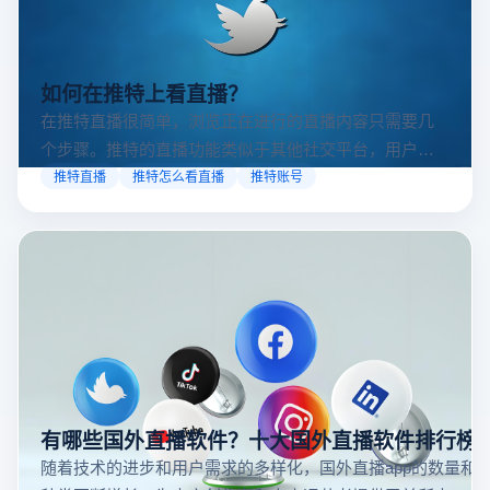
如何在推特上看直播？
在推特直播很简单，浏览正在进行的直播内容只需要几
个步骤。推特的直播功能类似于其他社交平台，用户可
以通过关注自己喜欢的账号、浏览话题标签或查看实时
推特直播
推特怎么看直播
推特账号
动态来找到直播。推特提供了一个方便的平台，让用户
可以随时随地参与实时互动，无论是关注新闻事件、休
闲活动还是个人直播。接下来，我们将介绍具体的观看
步骤和技巧。
有哪些国外直播软件？十大国外直播软件排行榜
随着技术的进步和用户需求的多样化，国外直播app的数量和