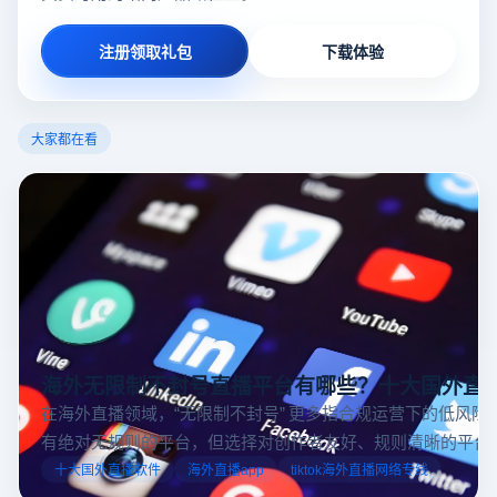
注册领取礼包
下载体验
大家都在看
海外无限制不封号直播平台有哪些？十大国外直
在海外直播领域，“无限制不封号” 更多指合规运营下的低风险
有绝对无规则的平台，但选择对创作者友好、规则清晰的平台
业工具规避风险，能显著降低封号概率。以下推荐十大国外直
十大国外直播软件
海外直播app
tiktok海外直播网络专线