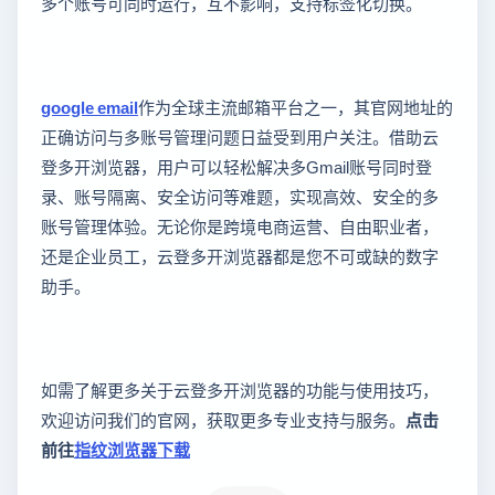
多个账号可同时运行，互不影响，支持标签化切换。
google email
作为全球主流邮箱平台之一，其官网地址的
正确访问与多账号管理问题日益受到用户关注。借助云
登多开浏览器，用户可以轻松解决多Gmail账号同时登
录、账号隔离、安全访问等难题，实现高效、安全的多
账号管理体验。无论你是跨境电商运营、自由职业者，
还是企业员工，云登多开浏览器都是您不可或缺的数字
助手。
如需了解更多关于云登多开浏览器的功能与使用技巧，
欢迎访问我们的官网，获取更多专业支持与服务。
点击
前往
指纹浏览器下载