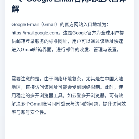
解
Google Email（Gmail）的官方网站入口地址为：
https://mail.google.com。这是Google官方为全球用户提
供邮箱登录服务的标准网址，用户可以通过该地址快速
进入Gmail邮箱界面，进行邮件的收发、管理与设置。
需要注意的是，由于网络环境复杂，尤其是在中国大陆
地区，直接访问该网址可能会受到网络限制。此时，使
用稳定的多开浏览器工具，如云登多开浏览器，可有效
解决多个Gmail账号同时登录与访问的问题，提升访问效
率与账号安全性。