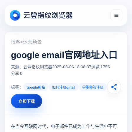
博客
>
运营场景
google email官网地址入口
来源：云登指纹浏览器
2025-08-06 18:08:37
浏览 1756
分享 0
标签：
google邮箱
如何注册gmail
谷歌邮箱注册
立即下载
在当今互联网时代，电子邮件已成为工作与生活中不可