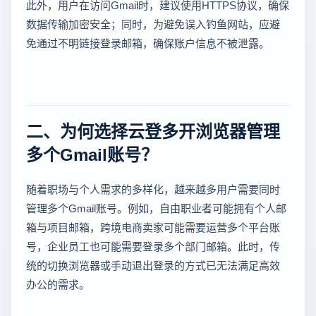
此外，用户在访问Gmail时，建议使用HTTPS协议，确保
数据传输加密安全；同时，为避免误入钓鱼网站，应避
免通过不明链接登录邮箱，确保账户信息不被泄露。
二、为何选择云登多开浏览器管理
多个Gmail账号？
随着职场与个人需求的多样化，越来越多用户需要同时
管理多个Gmail账号。例如，自由职业者可能拥有个人邮
箱与项目邮箱，跨境电商卖家可能需要运营多个平台账
号，企业员工也可能需要登录多个部门邮箱。此时，传
统的切换浏览器或手动退出登录的方式已无法满足高效
办公的需求。