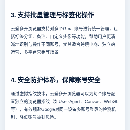
3. 支持批量管理与标签化操作
云登多开浏览器支持对多个Gmail账号进行统一管理，包
括标签分组、备注、自定义头像等功能，帮助用户更清
晰地识别与操作不同账号，尤其适合跨境电商、独立站
运营、多平台营销等场景。
4. 安全防护体系，保障账号安全
通过虚拟指纹技术，云登多开浏览器可以为每个账号配
置独立的浏览器指纹（如User-Agent、Canvas、WebGL
等），有效规避Google对同一设备多账号登录的检测机
制，降低账号被封风险。