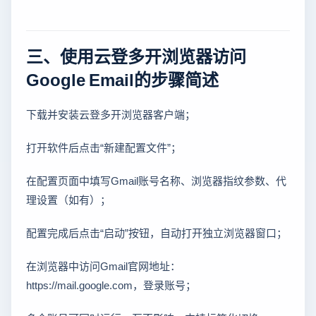
三、使用云登多开浏览器访问
Google Email的步骤简述
下载并安装云登多开浏览器客户端；
打开软件后点击“新建配置文件”；
在配置页面中填写Gmail账号名称、浏览器指纹参数、代
理设置（如有）；
配置完成后点击“启动”按钮，自动打开独立浏览器窗口；
在浏览器中访问Gmail官网地址：
https://mail.google.com，登录账号；