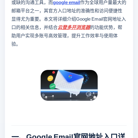
或缺的沟通工具，而
google email
作为全球用户量最大的
邮箱平台之一，其官方入口地址的准确性和访问便捷性
显得尤为重要。本文将详细介绍Google Email官网地址入
口的相关信息，并结合
云登
多开浏览器
的功能优势，帮
助用户实现多账号高效管理，提升工作效率与使用体
验。
一、Google Email官网地址入口详