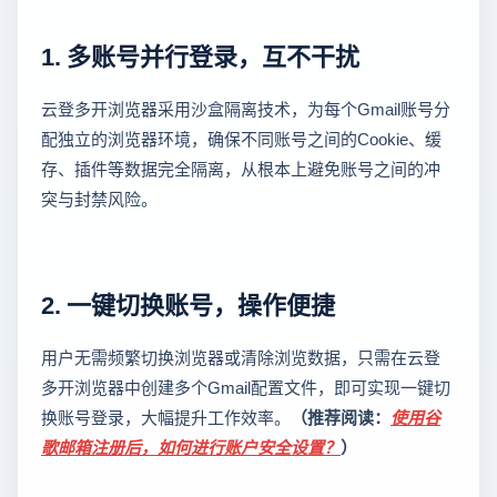
1. 多账号并行登录，互不干扰
云登多开浏览器采用沙盒隔离技术，为每个Gmail账号分
配独立的浏览器环境，确保不同账号之间的Cookie、缓
存、插件等数据完全隔离，从根本上避免账号之间的冲
突与封禁风险。
2. 一键切换账号，操作便捷
用户无需频繁切换浏览器或清除浏览数据，只需在云登
多开浏览器中创建多个Gmail配置文件，即可实现一键切
换账号登录，大幅提升工作效率。
（推荐阅读：
使用谷
歌邮箱注册后，如何进行账户安全设置？
）