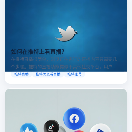
如何在推特上看直播？
在推特直播很简单，浏览正在进行的直播内容只需要几
个步骤。推特的直播功能类似于其他社交平台，用户可
以通过关注自己喜欢的账号、浏览话题标签或查看实时
推特直播
推特怎么看直播
推特账号
动态来找到直播。推特提供了一个方便的平台，让用户
可以随时随地参与实时互动，无论是关注新闻事件、休
闲活动还是个人直播。接下来，我们将介绍具体的观看
步骤和技巧。