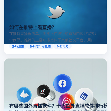
如何在推特上看直播？
在推特直播很简单，浏览正在进行的直播内容只需要几
个步骤。推特的直播功能类似于其他社交平台，用户可
以通过关注自己喜欢的账号、浏览话题标签或查看实时
推特直播
推特怎么看直播
推特账号
动态来找到直播。推特提供了一个方便的平台，让用户
可以随时随地参与实时互动，无论是关注新闻事件、休
闲活动还是个人直播。接下来，我们将介绍具体的观看
步骤和技巧。
有哪些国外直播软件？十大国外直播软件排行榜