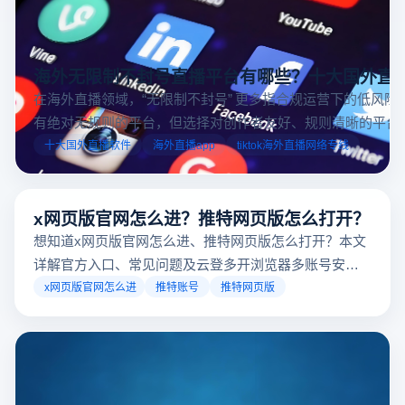
海外无限制不封号直播平台有哪些？十大国外直
在海外直播领域，“无限制不封号” 更多指合规运营下的低风险
有绝对无规则的平台，但选择对创作者友好、规则清晰的平台
业工具规避风险，能显著降低封号概率。以下推荐十大国外直
十大国外直播软件
海外直播app
tiktok海外直播网络专线
台，并结合云登多开浏览器的功能，详解如何安全高效运营。
x网页版官网怎么进？推特网页版怎么打开？
想知道x网页版官网怎么进、推特网页版怎么打开？本文
详解官方入口、常见问题及云登多开浏览器多账号安全
访问方案，助你稳定登录高效运营。
x网页版官网怎么进
推特账号
推特网页版