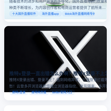
随着技术的进步和用户需求的多样化，国外直播app的数量和
种类不断增长，为内容创作者和电商运营者提供了前所未有
的机遇。如果你是一个跨境电商从业者，想要了解2025年十
十大国外直播软件
海外直播app
tiktok海外直播网络专线
大国外直播软件排行榜，那么你来对地方了！接下来跟着云
登多开浏览器一起来了解海外直播平台哪些最受欢迎。
推特x登录一直出错怎么办啊？推特X登录不上怎
推特X登录出错、登录不上？遇到网络异常、可疑登录拦截等
愁！云登多开浏览器凭借独立浏览器指纹、账号隔离、多开窗
对性解决登录难题，让推特X登录更稳定安全～
推特x登录
推特网页版
twitter官网入口