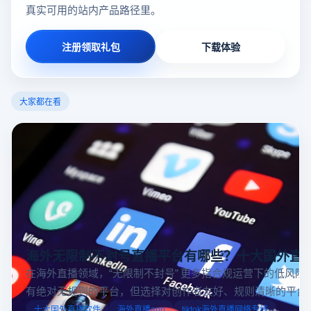
真实可用的站内产品路径里。
注册领取礼包
下载体验
大家都在看
海外无限制不封号直播平台有哪些？十大国外直
在海外直播领域，“无限制不封号” 更多指合规运营下的低风险
有绝对无规则的平台，但选择对创作者友好、规则清晰的平台
业工具规避风险，能显著降低封号概率。以下推荐十大国外直
十大国外直播软件
海外直播app
tiktok海外直播网络专线