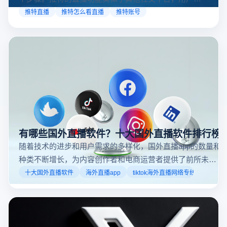
以通过关注自己喜欢的账号、浏览话题标签或查看实时
推特直播
推特怎么看直播
推特账号
动态来找到直播。推特提供了一个方便的平台，让用户
可以随时随地参与实时互动，无论是关注新闻事件、休
闲活动还是个人直播。接下来，我们将介绍具体的观看
步骤和技巧。
有哪些国外直播软件？十大国外直播软件排行榜
随着技术的进步和用户需求的多样化，国外直播app的数量和
种类不断增长，为内容创作者和电商运营者提供了前所未有
的机遇。如果你是一个跨境电商从业者，想要了解2025年十
十大国外直播软件
海外直播app
tiktok海外直播网络专线
大国外直播软件排行榜，那么你来对地方了！接下来跟着云
登多开浏览器一起来了解海外直播平台哪些最受欢迎。