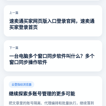
上一篇
速卖通买家网页版入口登录官网，速卖通
买家登录首页
下一篇
一台电脑多个窗口同步软件叫什么？多个
窗口同步操作软件
云登指纹浏览器
继续探索多账号管理的更多可能
把文章里的账号隔离、代理编排和批量执行，继续落到