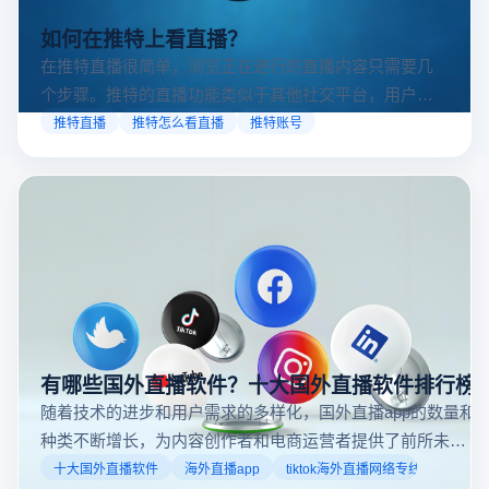
如何在推特上看直播？
在推特直播很简单，浏览正在进行的直播内容只需要几
个步骤。推特的直播功能类似于其他社交平台，用户可
以通过关注自己喜欢的账号、浏览话题标签或查看实时
推特直播
推特怎么看直播
推特账号
动态来找到直播。推特提供了一个方便的平台，让用户
可以随时随地参与实时互动，无论是关注新闻事件、休
闲活动还是个人直播。接下来，我们将介绍具体的观看
步骤和技巧。
有哪些国外直播软件？十大国外直播软件排行榜
随着技术的进步和用户需求的多样化，国外直播app的数量和
种类不断增长，为内容创作者和电商运营者提供了前所未有
的机遇。如果你是一个跨境电商从业者，想要了解2025年十
十大国外直播软件
海外直播app
tiktok海外直播网络专线