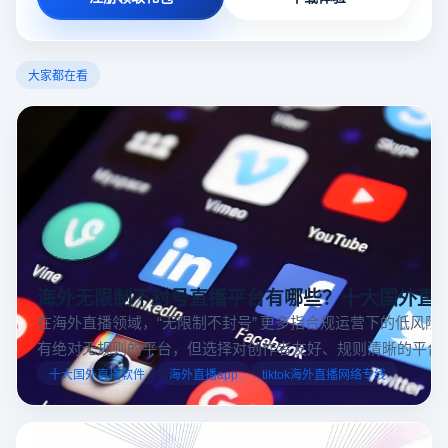
大家都在看
海外无限制不封号直播平台有哪些？十大国外直
在海外直播领域，“无限制不封号” 更多指合规运营下的低风险
有绝对无规则的平台，但选择对创作者友好、规则清晰的平台
业工具规避风险，能显著降低封号概率。以下推荐十大国外直
十大国外直播软件
海外直播app
tiktok海外直播网络专线
台，并结合云登多开浏览器的功能，详解如何安全高效运营。