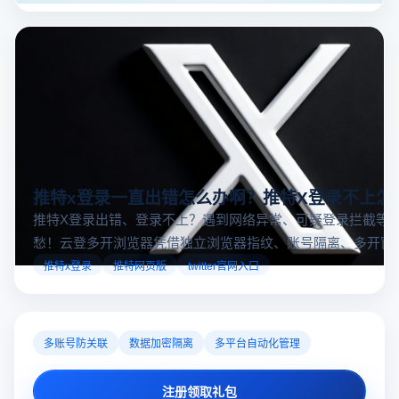
大国外直播软件排行榜，那么你来对地方了！接下来跟着云
登多开浏览器一起来了解海外直播平台哪些最受欢迎。
推特x登录一直出错怎么办啊？推特X登录不上怎
推特X登录出错、登录不上？遇到网络异常、可疑登录拦截等
愁！云登多开浏览器凭借独立浏览器指纹、账号隔离、多开窗
对性解决登录难题，让推特X登录更稳定安全～
推特x登录
推特网页版
twitter官网入口
多账号防关联
数据加密隔离
多平台自动化管理
注册领取礼包