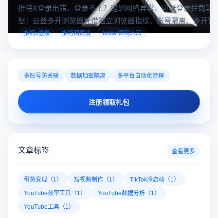
推特X登录出错、登录不上？遇到网络异常、可疑登录拦截等
愁！云登多开浏览器凭借独立浏览器指纹、账号隔离、多开窗
对性解决登录难题，让推特X登录更稳定安全～
推特x登录
推特网页版
twitter官网入口
多账号防关联
数据加密隔离
多平台自动化管理
注册领取礼包
文章标签
查看更多
带货变现（1）
短视频制作（1）
TikTok冷启动（1）
YouTube效率工具（1）
YouTube数据分析（1）
YouTube工具（1）