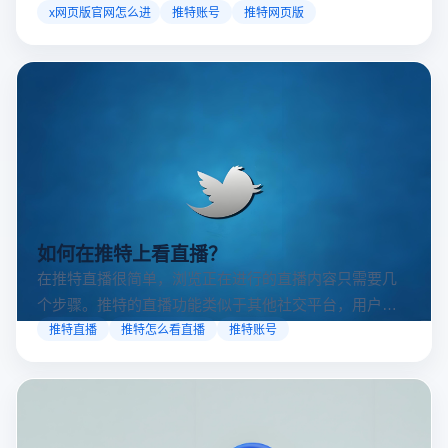
访问方案，助你稳定登录高效运营。
x网页版官网怎么进
推特账号
推特网页版
如何在推特上看直播？
在推特直播很简单，浏览正在进行的直播内容只需要几
个步骤。推特的直播功能类似于其他社交平台，用户可
以通过关注自己喜欢的账号、浏览话题标签或查看实时
推特直播
推特怎么看直播
推特账号
动态来找到直播。推特提供了一个方便的平台，让用户
可以随时随地参与实时互动，无论是关注新闻事件、休
闲活动还是个人直播。接下来，我们将介绍具体的观看
步骤和技巧。