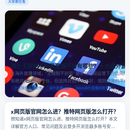
大家都在看
海外无限制不封号直播平台有哪些？十大国外直
在海外直播领域，“无限制不封号” 更多指合规运营下的低风险
有绝对无规则的平台，但选择对创作者友好、规则清晰的平台
业工具规避风险，能显著降低封号概率。以下推荐十大国外直
十大国外直播软件
海外直播app
tiktok海外直播网络专线
台，并结合云登多开浏览器的功能，详解如何安全高效运营。
x网页版官网怎么进？推特网页版怎么打开？
想知道x网页版官网怎么进、推特网页版怎么打开？本文
详解官方入口、常见问题及云登多开浏览器多账号安全