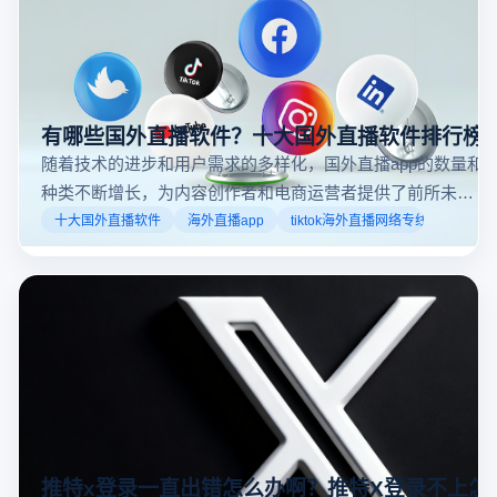
有哪些国外直播软件？十大国外直播软件排行榜
随着技术的进步和用户需求的多样化，国外直播app的数量和
种类不断增长，为内容创作者和电商运营者提供了前所未有
的机遇。如果你是一个跨境电商从业者，想要了解2025年十
十大国外直播软件
海外直播app
tiktok海外直播网络专线
大国外直播软件排行榜，那么你来对地方了！接下来跟着云
登多开浏览器一起来了解海外直播平台哪些最受欢迎。
推特x登录一直出错怎么办啊？推特X登录不上怎