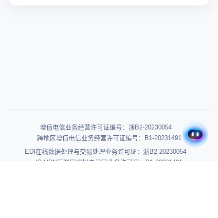
增值电信业务经营许可证编号：浙B2-20230054
跨地区增值电信业务经营许可证编号：B1-20231491
EDI在线数据处理与交易处理业务许可证：浙B2-20230054
IP-VPN互联网虚拟专用网业务许可证：B1-20231491
浙ICP备2022019151号-6
浙公网安备 33010902003507号
高新技术企业 GR202433002203
杭州辰链信息科技有限公司 © 版权所有
网站地图