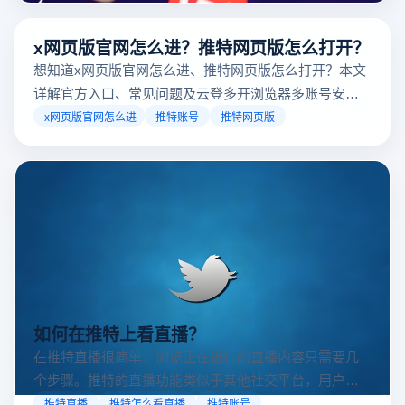
x网页版官网怎么进？推特网页版怎么打开？
想知道x网页版官网怎么进、推特网页版怎么打开？本文
详解官方入口、常见问题及云登多开浏览器多账号安全
访问方案，助你稳定登录高效运营。
x网页版官网怎么进
推特账号
推特网页版
如何在推特上看直播？
在推特直播很简单，浏览正在进行的直播内容只需要几
个步骤。推特的直播功能类似于其他社交平台，用户可
以通过关注自己喜欢的账号、浏览话题标签或查看实时
推特直播
推特怎么看直播
推特账号