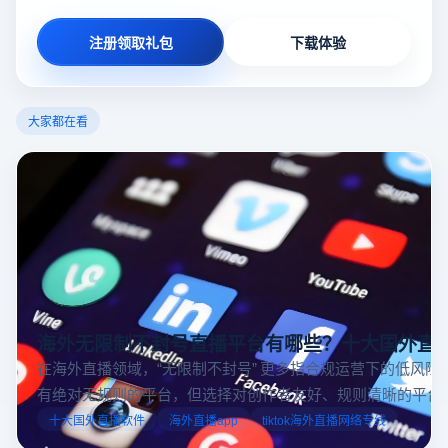
注册领取礼包
下载体验
大家都在看
海外无限制不封号直播平台有哪些？十大国外直
在海外直播领域，“无限制不封号” 更多指合规运营下的低风险
有绝对无规则的平台，但选择对创作者友好、规则清晰的平台
业工具规避风险，能显著降低封号概率。以下推荐十大国外直
十大国外直播软件
海外直播app
tiktok海外直播网络专线
台，并结合云登多开浏览器的功能，详解如何安全高效运营。