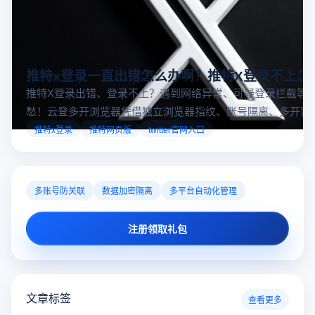
推特x登录一直出错怎么办啊？推特X登录不上怎
推特X登录出错、登录不上？遇到网络异常、可疑登录拦截等
愁！云登多开浏览器凭借独立浏览器指纹、账号隔离、多开窗
对性解决登录难题，让推特X登录更稳定安全～
推特x登录
推特网页版
twitter官网入口
多账号防关联
数据加密隔离
多平台自动化管理
注册领取礼包
文章标签
查看更多