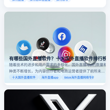
动态来找到直播。推特提供了一个方便的平台，让用户
可以随时随地参与实时互动，无论是关注新闻事件、休
闲活动还是个人直播。接下来，我们将介绍具体的观看
步骤和技巧。
有哪些国外直播软件？十大国外直播软件排行榜
随着技术的进步和用户需求的多样化，国外直播app的数量和
种类不断增长，为内容创作者和电商运营者提供了前所未有
的机遇。如果你是一个跨境电商从业者，想要了解2025年十
十大国外直播软件
海外直播app
tiktok海外直播网络专线
大国外直播软件排行榜，那么你来对地方了！接下来跟着云
登多开浏览器一起来了解海外直播平台哪些最受欢迎。