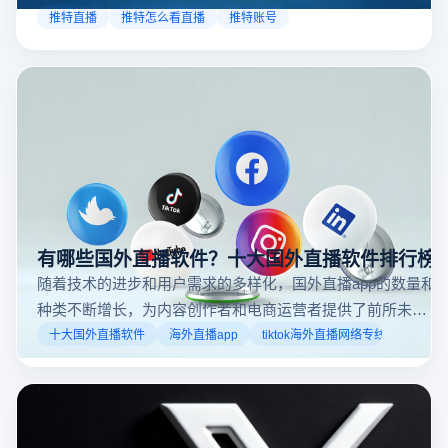
以通过关注自己喜欢的账号、浏览话题标签或查看实时
推特直播
推特怎么看直播
推特账号
动态来找到直播。推特提供了一个方便的平台，让用户
可以随时随地参与实时互动，无论是关注新闻事件、休
闲活动还是个人直播。接下来，我们将介绍具体的观看
步骤和技巧。
有哪些国外直播软件？十大国外直播软件排行榜
随着技术的进步和用户需求的多样化，国外直播app的数量和
种类不断增长，为内容创作者和电商运营者提供了前所未有
的机遇。如果你是一个跨境电商从业者，想要了解2025年十
十大国外直播软件
海外直播app
tiktok海外直播网络专线
大国外直播软件排行榜，那么你来对地方了！接下来跟着云
登多开浏览器一起来了解海外直播平台哪些最受欢迎。