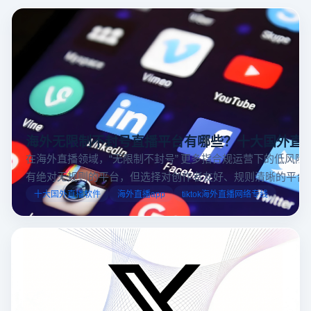
海外无限制不封号直播平台有哪些？十大国外直
在海外直播领域，“无限制不封号” 更多指合规运营下的低风险
有绝对无规则的平台，但选择对创作者友好、规则清晰的平台
业工具规避风险，能显著降低封号概率。以下推荐十大国外直
十大国外直播软件
海外直播app
tiktok海外直播网络专线
台，并结合云登多开浏览器的功能，详解如何安全高效运营。