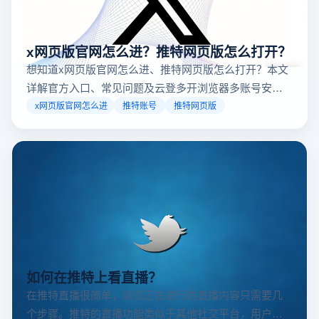
x网页版官网怎么进？推特网页版怎么打开？
想知道x网页版官网怎么进、推特网页版怎么打开？本文
详解官方入口、常见问题及云登多开浏览器多账号安全
访问方案，助你稳定登录高效运营。
x网页版官网怎么进
推特账号
推特网页版
如何在推特上看直播？
在推特直播很简单，浏览正在进行的直播内容只需要几
个步骤。推特的直播功能类似于其他社交平台，用户可