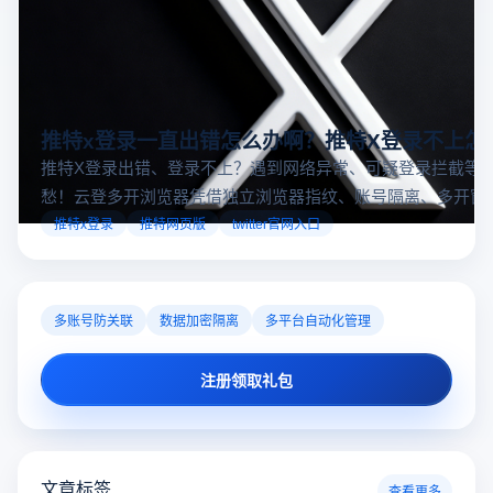
推特x登录一直出错怎么办啊？推特X登录不上怎
推特X登录出错、登录不上？遇到网络异常、可疑登录拦截等
愁！云登多开浏览器凭借独立浏览器指纹、账号隔离、多开窗
对性解决登录难题，让推特X登录更稳定安全～
推特x登录
推特网页版
twitter官网入口
多账号防关联
数据加密隔离
多平台自动化管理
注册领取礼包
文章标签
查看更多