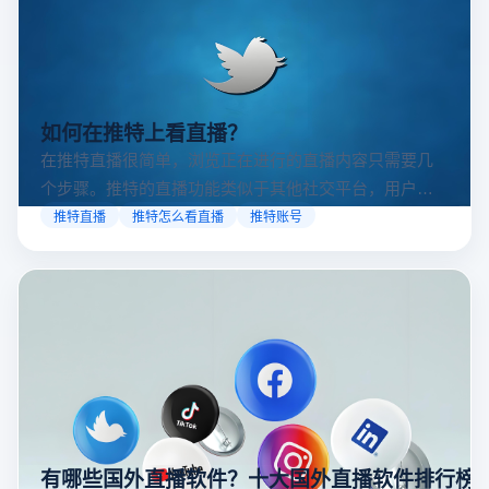
如何在推特上看直播？
在推特直播很简单，浏览正在进行的直播内容只需要几
个步骤。推特的直播功能类似于其他社交平台，用户可
以通过关注自己喜欢的账号、浏览话题标签或查看实时
推特直播
推特怎么看直播
推特账号
动态来找到直播。推特提供了一个方便的平台，让用户
可以随时随地参与实时互动，无论是关注新闻事件、休
闲活动还是个人直播。接下来，我们将介绍具体的观看
步骤和技巧。
有哪些国外直播软件？十大国外直播软件排行榜