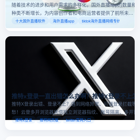
随着技术的进步和用户需求的多样化，国外直播app的数量和
种类不断增长，为内容创作者和电商运营者提供了前所未有
的机遇。如果你是一个跨境电商从业者，想要了解2025年十
十大国外直播软件
海外直播app
tiktok海外直播网络专线
大国外直播软件排行榜，那么你来对地方了！接下来跟着云
登多开浏览器一起来了解海外直播平台哪些最受欢迎。
推特x登录一直出错怎么办啊？推特X登录不上怎
推特X登录出错、登录不上？遇到网络异常、可疑登录拦截等
愁！云登多开浏览器凭借独立浏览器指纹、账号隔离、多开窗
对性解决登录难题，让推特X登录更稳定安全～
推特x登录
推特网页版
twitter官网入口