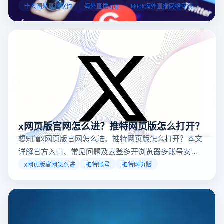
业工具规避风险，能显著降低封号概率。以下推荐十大国外直
十大国外直播软件
海外直播app
tiktok海外直播网络专线
台，并结合云登多开浏览器的功能，详解如何安全高效运营。
x网页版官网怎么进？推特网页版怎么打开？
想知道x网页版官网怎么进、推特网页版怎么打开？本文
详解官方入口、常见问题及云登多开浏览器多账号安全
访问方案，助你稳定登录高效运营。
x网页版官网怎么进
推特账号
推特网页版