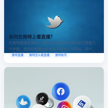
如何在推特上看直播？
在推特直播很简单，浏览正在进行的直播内容只需要几
个步骤。推特的直播功能类似于其他社交平台，用户可
以通过关注自己喜欢的账号、浏览话题标签或查看实时
推特直播
推特怎么看直播
推特账号
动态来找到直播。推特提供了一个方便的平台，让用户
可以随时随地参与实时互动，无论是关注新闻事件、休
闲活动还是个人直播。接下来，我们将介绍具体的观看
步骤和技巧。