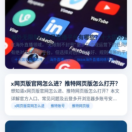
海外无限制不封号直播平台有哪些？十大国外直
在海外直播领域，“无限制不封号” 更多指合规运营下的低风险
有绝对无规则的平台，但选择对创作者友好、规则清晰的平台
业工具规避风险，能显著降低封号概率。以下推荐十大国外直
十大国外直播软件
海外直播app
tiktok海外直播网络专线
台，并结合云登多开浏览器的功能，详解如何安全高效运营。
x网页版官网怎么进？推特网页版怎么打开？
想知道x网页版官网怎么进、推特网页版怎么打开？本文
详解官方入口、常见问题及云登多开浏览器多账号安全
访问方案，助你稳定登录高效运营。
x网页版官网怎么进
推特账号
推特网页版