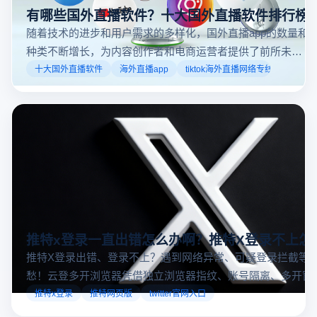
有哪些国外直播软件？十大国外直播软件排行榜
随着技术的进步和用户需求的多样化，国外直播app的数量和
种类不断增长，为内容创作者和电商运营者提供了前所未有
的机遇。如果你是一个跨境电商从业者，想要了解2025年十
十大国外直播软件
海外直播app
tiktok海外直播网络专线
大国外直播软件排行榜，那么你来对地方了！接下来跟着云
登多开浏览器一起来了解海外直播平台哪些最受欢迎。
推特x登录一直出错怎么办啊？推特X登录不上怎
推特X登录出错、登录不上？遇到网络异常、可疑登录拦截等
愁！云登多开浏览器凭借独立浏览器指纹、账号隔离、多开窗
对性解决登录难题，让推特X登录更稳定安全～
推特x登录
推特网页版
twitter官网入口