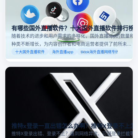
有哪些国外直播软件？十大国外直播软件排行榜
随着技术的进步和用户需求的多样化，国外直播app的数量和
种类不断增长，为内容创作者和电商运营者提供了前所未有
的机遇。如果你是一个跨境电商从业者，想要了解2025年十
十大国外直播软件
海外直播app
tiktok海外直播网络专线
大国外直播软件排行榜，那么你来对地方了！接下来跟着云
登多开浏览器一起来了解海外直播平台哪些最受欢迎。
推特x登录一直出错怎么办啊？推特X登录不上怎
推特X登录出错、登录不上？遇到网络异常、可疑登录拦截等