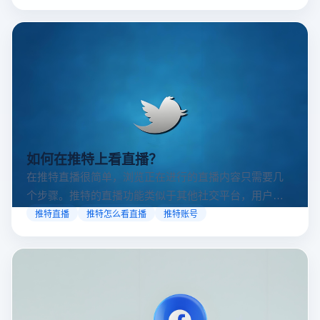
如何在推特上看直播？
在推特直播很简单，浏览正在进行的直播内容只需要几
个步骤。推特的直播功能类似于其他社交平台，用户可
以通过关注自己喜欢的账号、浏览话题标签或查看实时
推特直播
推特怎么看直播
推特账号
动态来找到直播。推特提供了一个方便的平台，让用户
可以随时随地参与实时互动，无论是关注新闻事件、休
闲活动还是个人直播。接下来，我们将介绍具体的观看
步骤和技巧。