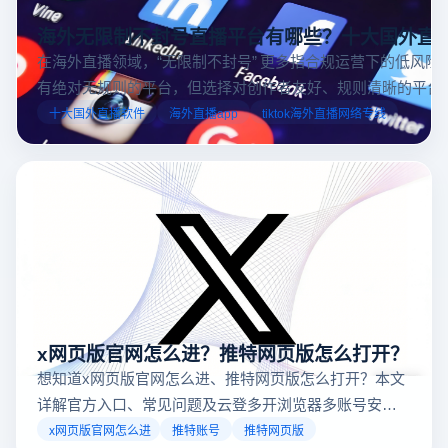
海外无限制不封号直播平台有哪些？十大国外直
在海外直播领域，“无限制不封号” 更多指合规运营下的低风险
有绝对无规则的平台，但选择对创作者友好、规则清晰的平台
业工具规避风险，能显著降低封号概率。以下推荐十大国外直
十大国外直播软件
海外直播app
tiktok海外直播网络专线
台，并结合云登多开浏览器的功能，详解如何安全高效运营。
x网页版官网怎么进？推特网页版怎么打开？
想知道x网页版官网怎么进、推特网页版怎么打开？本文
详解官方入口、常见问题及云登多开浏览器多账号安全
访问方案，助你稳定登录高效运营。
x网页版官网怎么进
推特账号
推特网页版