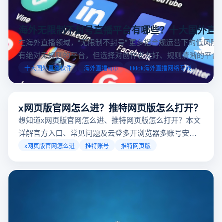
海外无限制不封号直播平台有哪些？十大国外直
在海外直播领域，“无限制不封号” 更多指合规运营下的低风险
有绝对无规则的平台，但选择对创作者友好、规则清晰的平台
业工具规避风险，能显著降低封号概率。以下推荐十大国外直
十大国外直播软件
海外直播app
tiktok海外直播网络专线
台，并结合云登多开浏览器的功能，详解如何安全高效运营。
x网页版官网怎么进？推特网页版怎么打开？
想知道x网页版官网怎么进、推特网页版怎么打开？本文
详解官方入口、常见问题及云登多开浏览器多账号安全
访问方案，助你稳定登录高效运营。
x网页版官网怎么进
推特账号
推特网页版