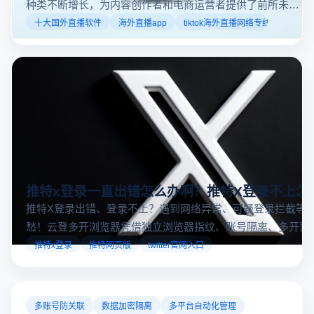
种类不断增长，为内容创作者和电商运营者提供了前所未有
的机遇。如果你是一个跨境电商从业者，想要了解2025年十
十大国外直播软件
海外直播app
tiktok海外直播网络专线
大国外直播软件排行榜，那么你来对地方了！接下来跟着云
登多开浏览器一起来了解海外直播平台哪些最受欢迎。
推特x登录一直出错怎么办啊？推特X登录不上怎
推特X登录出错、登录不上？遇到网络异常、可疑登录拦截等
愁！云登多开浏览器凭借独立浏览器指纹、账号隔离、多开窗
对性解决登录难题，让推特X登录更稳定安全～
推特x登录
推特网页版
twitter官网入口
多账号防关联
数据加密隔离
多平台自动化管理