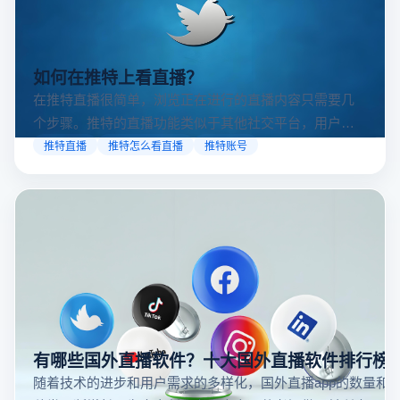
如何在推特上看直播？
在推特直播很简单，浏览正在进行的直播内容只需要几
个步骤。推特的直播功能类似于其他社交平台，用户可
以通过关注自己喜欢的账号、浏览话题标签或查看实时
推特直播
推特怎么看直播
推特账号
动态来找到直播。推特提供了一个方便的平台，让用户
可以随时随地参与实时互动，无论是关注新闻事件、休
闲活动还是个人直播。接下来，我们将介绍具体的观看
步骤和技巧。
有哪些国外直播软件？十大国外直播软件排行榜
随着技术的进步和用户需求的多样化，国外直播app的数量和