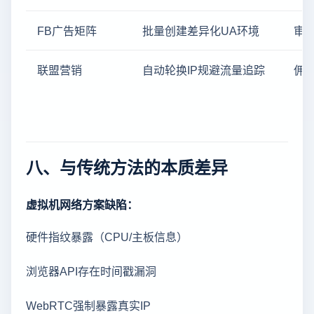
FB广告矩阵
批量创建差异化UA环境
审核
联盟营销
自动轮换IP规避流量追踪
佣金
八、与传统方法的本质差异
虚拟机网络方案缺陷：
硬件指纹暴露（CPU/主板信息）
浏览器API存在时间戳漏洞
WebRTC强制暴露真实IP