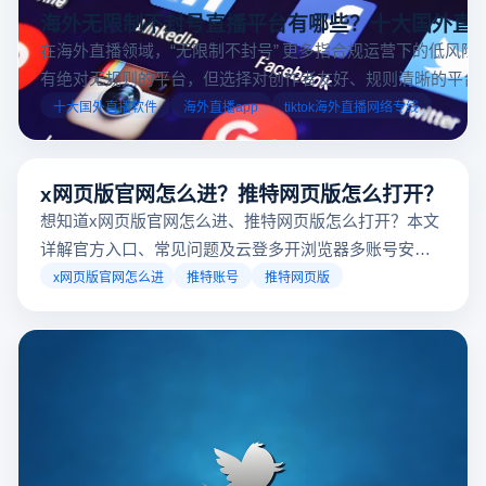
海外无限制不封号直播平台有哪些？十大国外直
在海外直播领域，“无限制不封号” 更多指合规运营下的低风险
有绝对无规则的平台，但选择对创作者友好、规则清晰的平台
业工具规避风险，能显著降低封号概率。以下推荐十大国外直
十大国外直播软件
海外直播app
tiktok海外直播网络专线
台，并结合云登多开浏览器的功能，详解如何安全高效运营。
x网页版官网怎么进？推特网页版怎么打开？
想知道x网页版官网怎么进、推特网页版怎么打开？本文
详解官方入口、常见问题及云登多开浏览器多账号安全
访问方案，助你稳定登录高效运营。
x网页版官网怎么进
推特账号
推特网页版