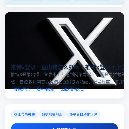
大国外直播软件排行榜，那么你来对地方了！接下来跟着云
登多开浏览器一起来了解海外直播平台哪些最受欢迎。
推特x登录一直出错怎么办啊？推特X登录不上怎
推特X登录出错、登录不上？遇到网络异常、可疑登录拦截等
愁！云登多开浏览器凭借独立浏览器指纹、账号隔离、多开窗
对性解决登录难题，让推特X登录更稳定安全～
推特x登录
推特网页版
twitter官网入口
多账号防关联
数据加密隔离
多平台自动化管理