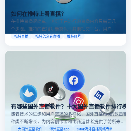
如何在推特上看直播？
在推特直播很简单，浏览正在进行的直播内容只需要几
个步骤。推特的直播功能类似于其他社交平台，用户可
以通过关注自己喜欢的账号、浏览话题标签或查看实时
推特直播
推特怎么看直播
推特账号
动态来找到直播。推特提供了一个方便的平台，让用户
可以随时随地参与实时互动，无论是关注新闻事件、休
闲活动还是个人直播。接下来，我们将介绍具体的观看
步骤和技巧。
有哪些国外直播软件？十大国外直播软件排行榜
随着技术的进步和用户需求的多样化，国外直播app的数量和
种类不断增长，为内容创作者和电商运营者提供了前所未有
的机遇。如果你是一个跨境电商从业者，想要了解2025年十
十大国外直播软件
海外直播app
tiktok海外直播网络专线