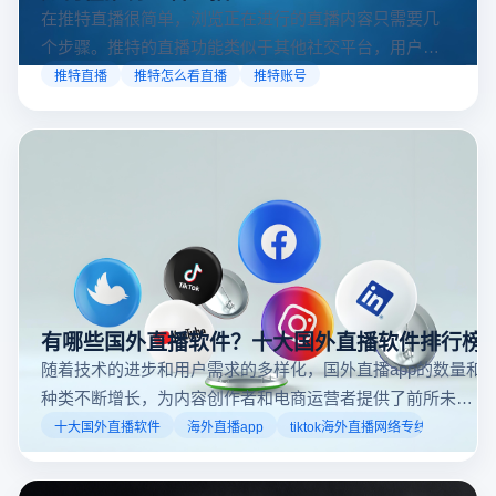
在推特直播很简单，浏览正在进行的直播内容只需要几
个步骤。推特的直播功能类似于其他社交平台，用户可
以通过关注自己喜欢的账号、浏览话题标签或查看实时
推特直播
推特怎么看直播
推特账号
动态来找到直播。推特提供了一个方便的平台，让用户
可以随时随地参与实时互动，无论是关注新闻事件、休
闲活动还是个人直播。接下来，我们将介绍具体的观看
步骤和技巧。
有哪些国外直播软件？十大国外直播软件排行榜
随着技术的进步和用户需求的多样化，国外直播app的数量和
种类不断增长，为内容创作者和电商运营者提供了前所未有
的机遇。如果你是一个跨境电商从业者，想要了解2025年十
十大国外直播软件
海外直播app
tiktok海外直播网络专线
大国外直播软件排行榜，那么你来对地方了！接下来跟着云
登多开浏览器一起来了解海外直播平台哪些最受欢迎。