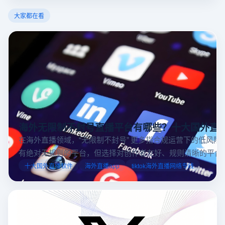
大家都在看
海外无限制不封号直播平台有哪些？十大国外直
在海外直播领域，“无限制不封号” 更多指合规运营下的低风险
有绝对无规则的平台，但选择对创作者友好、规则清晰的平台
业工具规避风险，能显著降低封号概率。以下推荐十大国外直
十大国外直播软件
海外直播app
tiktok海外直播网络专线
台，并结合云登多开浏览器的功能，详解如何安全高效运营。