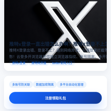
推特x登录一直出错怎么办啊？推特X登录不上怎
推特X登录出错、登录不上？遇到网络异常、可疑登录拦截等
愁！云登多开浏览器凭借独立浏览器指纹、账号隔离、多开窗
对性解决登录难题，让推特X登录更稳定安全～
推特x登录
推特网页版
twitter官网入口
多账号防关联
数据加密隔离
多平台自动化管理
注册领取礼包