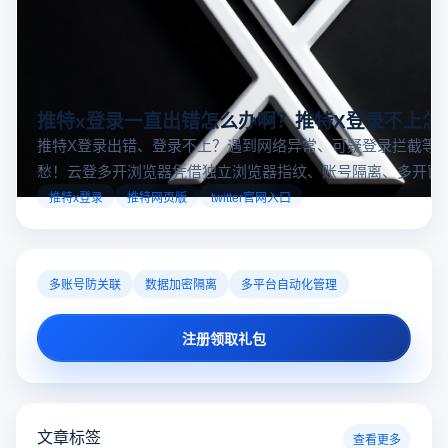
种类不断增长，为内容创作者和电商运营者提供了前所未有
的机遇。如果你是一个跨境电商从业者，想要了解2025年十
十大国外直播软件
海外直播app
tiktok海外直播网络专线
大国外直播软件排行榜，那么你来对地方了！接下来跟着云
登多开浏览器一起来了解海外直播平台哪些最受欢迎。
推特x登录一直出错怎么办啊？推特X登录不上怎
推特X登录出错、登录不上？遇到网络异常、可疑登录拦截等
愁！云登多开浏览器凭借独立浏览器指纹、账号隔离、多开窗
对性解决登录难题，让推特X登录更稳定安全～
推特x登录
推特网页版
twitter官网入口
多账号防关联
数据加密隔离
多平台自动化管理