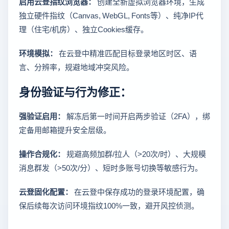
启用云登指纹浏览器：
创建全新虚拟浏览器环境，生成
独立硬件指纹（Canvas, WebGL, Fonts等）、纯净IP代
理（住宅/机房）、独立Cookies缓存。
环境模拟：
在云登中精准匹配目标登录地区时区、语
言、分辨率，规避地域冲突风险。
身份验证与行为修正：
强验证启用：
解冻后第一时间开启两步验证（2FA），绑
定备用邮箱提升安全层级。
操作合规化：
规避高频加群/拉人（>20次/时）、大规模
消息群发（>50次/分）、短时多账号切换等敏感行为。
云登固化配置：
在云登中保存成功的登录环境配置，确
保后续每次访问环境指纹100%一致，避开风控侦测。