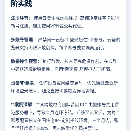
阶实践
注册环节：
使用云登生成虚拟环境+高纯净度住宅IP进行
新号注册，避免使用VPN或公共代理。
多账号管理：
严禁同一设备/IP登录超过2个账号。云登浏
览器支持无限环境创建，每个账号独立隔离运行。
敏感操作预警：
执行群发、拉人等高危操作前，在云登
中确认环境IP稳定性，启用“慢速模式”模拟人工间隔。
设备/IP更换：
任何设备或网络变更时，优先通过云登新
环境登录账号，避免直接切换触发异地警报。
**案例深解：
**某跨境电商团队曾因10个电报账号共用香
港服务器IP，导致全员连环冻结。迁移至云登后，为每个
账号配置独立美国住宅IP+定制指纹环境。三个月内，账
号活跃度提升300%，再未触发任何风控警告。