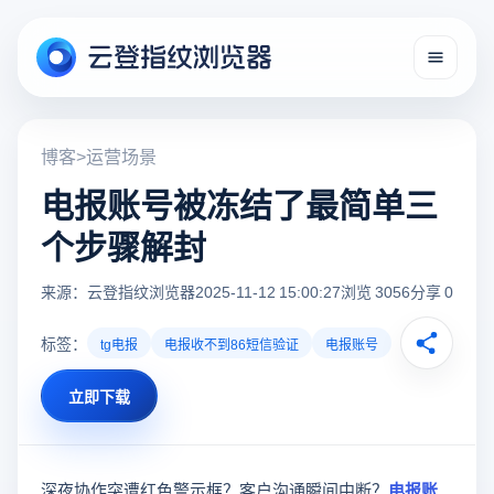
博客
>
运营场景
电报账号被冻结了最简单三
个步骤解封
来源：云登指纹浏览器
2025-11-12 15:00:27
浏览 3056
分享 0
标签：
tg电报
电报收不到86短信验证
电报账号
立即下载
深夜协作突遭红色警示框？客户沟通瞬间中断？
电报账