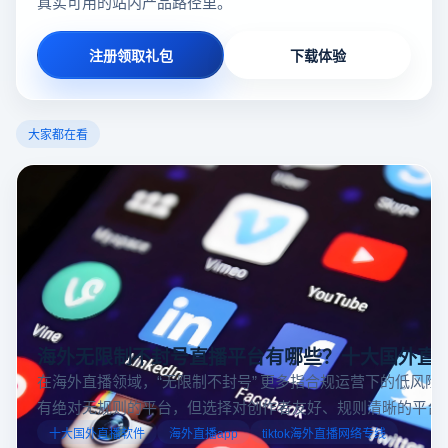
真实可用的站内产品路径里。
注册领取礼包
下载体验
大家都在看
海外无限制不封号直播平台有哪些？十大国外直
在海外直播领域，“无限制不封号” 更多指合规运营下的低风险
有绝对无规则的平台，但选择对创作者友好、规则清晰的平台
业工具规避风险，能显著降低封号概率。以下推荐十大国外直
十大国外直播软件
海外直播app
tiktok海外直播网络专线