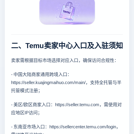
二、Temu卖家中心入口及入驻须知
卖家需根据目标市场选择对应入口，确保访问合规性：
- 中国大陆商家通用跨境入口：
https://seller.kuajingmaihuo.com/main/，支持全托管与半
托管模式注册；
- 美区/欧区商家入口：https://seller.temu.com，需使用对
应地区IP访问；
- 东南亚市场入口：https://sellercenter.temu.com/login，