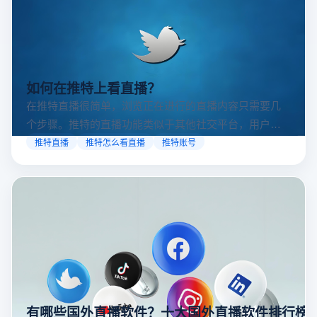
如何在推特上看直播？
在推特直播很简单，浏览正在进行的直播内容只需要几
个步骤。推特的直播功能类似于其他社交平台，用户可
以通过关注自己喜欢的账号、浏览话题标签或查看实时
推特直播
推特怎么看直播
推特账号
动态来找到直播。推特提供了一个方便的平台，让用户
可以随时随地参与实时互动，无论是关注新闻事件、休
闲活动还是个人直播。接下来，我们将介绍具体的观看
步骤和技巧。
有哪些国外直播软件？十大国外直播软件排行榜