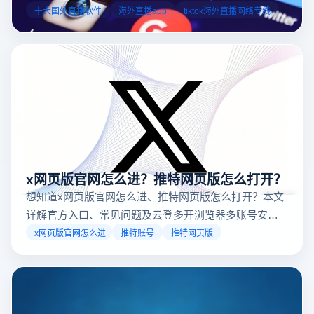
业工具规避风险，能显著降低封号概率。以下推荐十大国外直
十大国外直播软件
海外直播app
tiktok海外直播网络专线
台，并结合云登多开浏览器的功能，详解如何安全高效运营。
x网页版官网怎么进？推特网页版怎么打开？
想知道x网页版官网怎么进、推特网页版怎么打开？本文
详解官方入口、常见问题及云登多开浏览器多账号安全
访问方案，助你稳定登录高效运营。
x网页版官网怎么进
推特账号
推特网页版