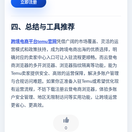
立即注册
四、总结与工具推荐
跨境电商平台temu官网
凭借广阔的市场覆盖、灵活的运
营模式和政策扶持，成为跨境电商出海的优质选择，明
确对应的卖家中心入口可让入驻流程更顺畅。而云登电
商浏览器的多开浏览器、浏览器指纹隔离等功能，能为
Temu卖家提供安全、高效的运营保障，解决多账户管理
与合规访问难题。如果你正准备入驻Temu或希望优化现
有运营流程，不妨下载注册云登电商浏览器，体验多账
户安全管理、地区无限制访问等实用功能，让跨境运营
更省心、更高效。
0