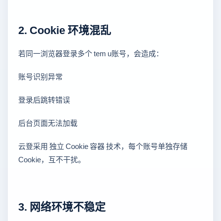
2. Cookie 环境混乱
若同一浏览器登录多个 tem u账号，会造成：
账号识别异常
登录后跳转错误
后台页面无法加载
云登采用 独立 Cookie 容器 技术，每个账号单独存储
Cookie，互不干扰。
3. 网络环境不稳定