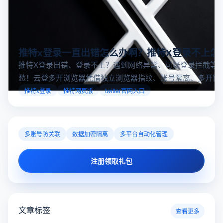
推特x登录一直出错怎么办啊？推特X登录不上怎
推特X登录出错、登录不上？遇到网络异常、可疑登录拦截等
愁！云登多开浏览器凭借独立浏览器指纹、账号隔离、多开窗
对性解决登录难题，让推特X登录更稳定安全～
推特x登录
推特网页版
twitter官网入口
多账号防关联
数据加密隔离
多平台自动化管理
注册领取礼包
文章标签
查看更多