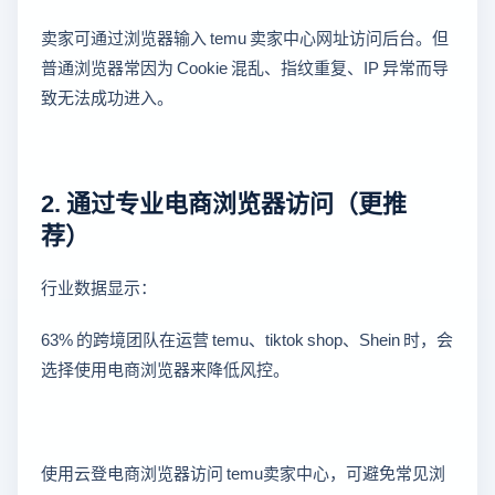
卖家可通过浏览器输入 temu 卖家中心网址访问后台。但
普通浏览器常因为 Cookie 混乱、指纹重复、IP 异常而导
致无法成功进入。
2. 通过专业电商浏览器访问（更推
荐）
行业数据显示：
63% 的跨境团队在运营 temu、tiktok shop、Shein 时，会
选择使用电商浏览器来降低风控。
使用云登电商浏览器访问 temu卖家中心，可避免常见浏