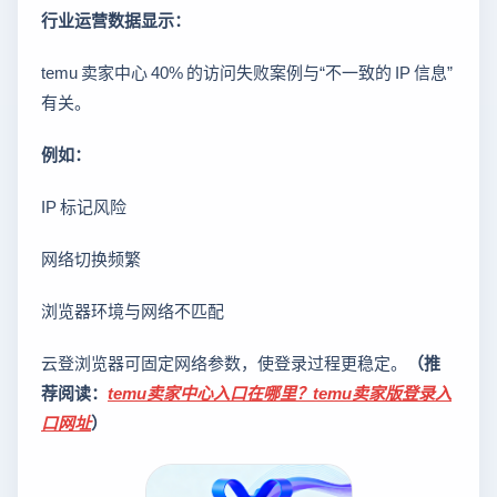
行业运营数据显示：
temu 卖家中心 40% 的访问失败案例与“不一致的 IP 信息”
有关。
例如：
IP 标记风险
网络切换频繁
浏览器环境与网络不匹配
云登浏览器可固定网络参数，使登录过程更稳定。
（推
荐阅读：
temu卖家中心入口在哪里？temu卖家版登录入
口网址
）