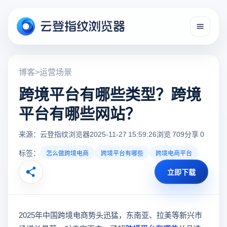
博客
>
运营场景
跨境平台有哪些类型？跨境
平台有哪些网站？
来源：云登指纹浏览器
2025-11-27 15:59:26
浏览 709
分享 0
标签：
怎么做跨境电商
跨境平台有哪些
跨境电商平台
立即下载
2025年中国跨境电商势头迅猛，东南亚、拉美等新兴市