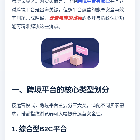
场增长显著。对卖家而言，了解
跨境平台有哪些
并且选
对跨境平台是出海关键，但多平台运营的账号安全与效
率问题常成阻碍，
云登
电商浏览器
的多开与指纹保护功
能可精准解决这些痛点。
一、跨境平台的核心类型划分
按运营模式，跨境平台主要分三大类，适配不同卖家需
求，搭配指纹浏览器可大幅提升运营安全性。
1. 综合型B2C平台