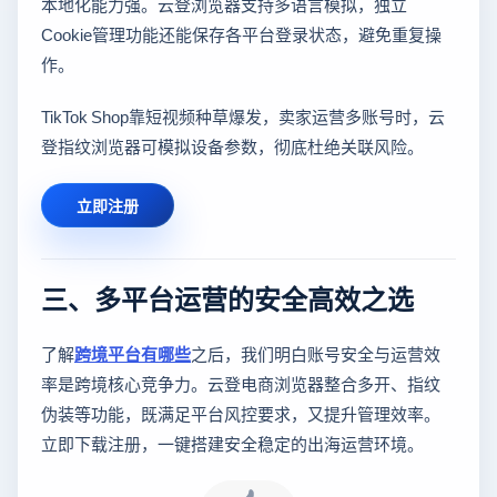
本地化能力强。云登浏览器支持多语言模拟，独立
Cookie管理功能还能保存各平台登录状态，避免重复操
作。
TikTok Shop靠短视频种草爆发，卖家运营多账号时，云
登指纹浏览器可模拟设备参数，彻底杜绝关联风险。
立即注册
三、多平台运营的安全高效之选
了解
跨境平台有哪些
之后，我们明白账号安全与运营效
率是跨境核心竞争力。云登电商浏览器整合多开、指纹
伪装等功能，既满足平台风控要求，又提升管理效率。
立即下载注册，一键搭建安全稳定的出海运营环境。