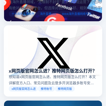
在海外直播领域，“无限制不封号” 更多指合规运营下的低风险
有绝对无规则的平台，但选择对创作者友好、规则清晰的平台
业工具规避风险，能显著降低封号概率。以下推荐十大国外直
十大国外直播软件
海外直播app
tiktok海外直播网络专线
台，并结合云登多开浏览器的功能，详解如何安全高效运营。
x网页版官网怎么进？推特网页版怎么打开？
想知道x网页版官网怎么进、推特网页版怎么打开？本文
详解官方入口、常见问题及云登多开浏览器多账号安全
访问方案，助你稳定登录高效运营。
x网页版官网怎么进
推特账号
推特网页版