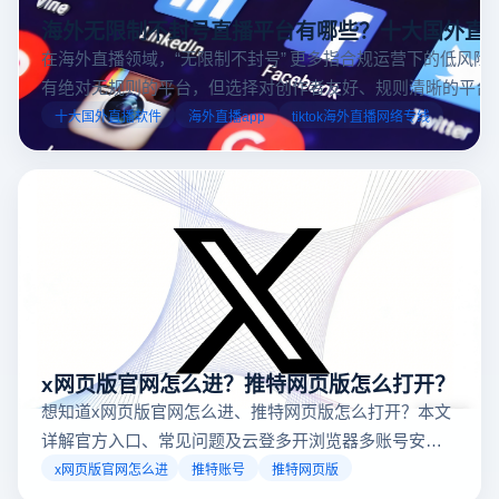
海外无限制不封号直播平台有哪些？十大国外直
在海外直播领域，“无限制不封号” 更多指合规运营下的低风险
有绝对无规则的平台，但选择对创作者友好、规则清晰的平台
业工具规避风险，能显著降低封号概率。以下推荐十大国外直
十大国外直播软件
海外直播app
tiktok海外直播网络专线
台，并结合云登多开浏览器的功能，详解如何安全高效运营。
x网页版官网怎么进？推特网页版怎么打开？
想知道x网页版官网怎么进、推特网页版怎么打开？本文
详解官方入口、常见问题及云登多开浏览器多账号安全
访问方案，助你稳定登录高效运营。
x网页版官网怎么进
推特账号
推特网页版