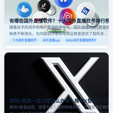
有哪些国外直播软件？十大国外直播软件排行榜
随着技术的进步和用户需求的多样化，国外直播app的数量和
种类不断增长，为内容创作者和电商运营者提供了前所未有
的机遇。如果你是一个跨境电商从业者，想要了解2025年十
十大国外直播软件
海外直播app
tiktok海外直播网络专线
大国外直播软件排行榜，那么你来对地方了！接下来跟着云
登多开浏览器一起来了解海外直播平台哪些最受欢迎。
推特x登录一直出错怎么办啊？推特X登录不上怎
推特X登录出错、登录不上？遇到网络异常、可疑登录拦截等