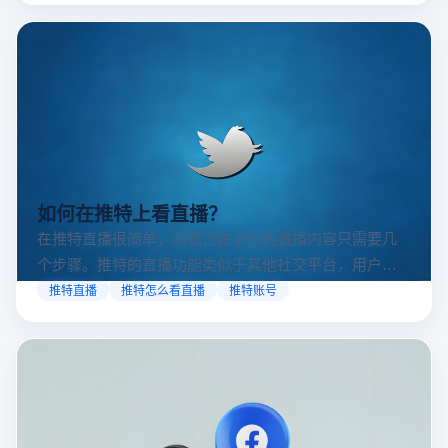
如何在推特上看直播？
在推特直播很简单，浏览正在进行的直播内容只需要几
个步骤。推特的直播功能类似于其他社交平台，用户可
以通过关注自己喜欢的账号、浏览话题标签或查看实时
推特直播
推特怎么看直播
推特账号
动态来找到直播。推特提供了一个方便的平台，让用户
可以随时随地参与实时互动，无论是关注新闻事件、休
闲活动还是个人直播。接下来，我们将介绍具体的观看
步骤和技巧。