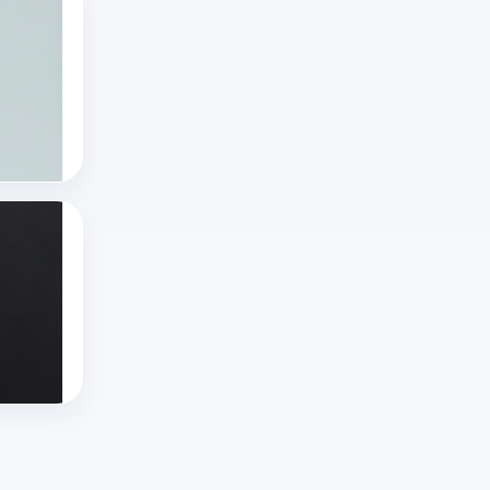
有哪些国外直播软件？十大国外直播软件排
单，
页
风
随
浏
版
险
着
览
怎
平
技
十大国外直播软件
正
么
台
海外直播app
术
在
打
——
tiktok海外直播网络专线
的
进
开？
没
进
行
本
有
步
的
文
绝
推特x登录一直出错怎么办啊？推特X登录不
和
直
详
对
推
用
播
解
无
特
户
内
官
规
X
推特x登录
需
容
方
则
推特网页版
登
求
只
入
的
twitter官网入口
录
的
需
口、
平
出
多
要
常
台，
错、
样
几
见
但
登
化，
个
问
选
录