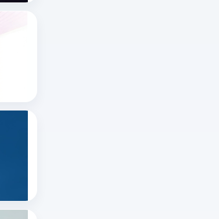
领
域，
x网页版官网怎么进？推特网页版怎么打开？
“无
想
限
知
制
道
x网页版官网怎么进
不
推特账号
x
封
推特网页版
网
号”
页
更
版
多
如何在推特上看直播？
官
指
在
网
合
推
怎
规
特
推特直播
么
运
推特怎么看直播
直
进、
营
推特账号
播
推
下
很
特
的
简
网
低