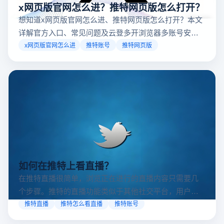
x网页版官网怎么进？推特网页版怎么打开？
想知道x网页版官网怎么进、推特网页版怎么打开？本文
详解官方入口、常见问题及云登多开浏览器多账号安全
访问方案，助你稳定登录高效运营。
x网页版官网怎么进
推特账号
推特网页版
如何在推特上看直播？
在推特直播很简单，浏览正在进行的直播内容只需要几
个步骤。推特的直播功能类似于其他社交平台，用户可
以通过关注自己喜欢的账号、浏览话题标签或查看实时
推特直播
推特怎么看直播
推特账号
动态来找到直播。推特提供了一个方便的平台，让用户