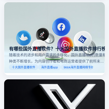
可以随时随地参与实时互动，无论是关注新闻事件、休
闲活动还是个人直播。接下来，我们将介绍具体的观看
步骤和技巧。
有哪些国外直播软件？十大国外直播软件排行榜
随着技术的进步和用户需求的多样化，国外直播app的数量和
种类不断增长，为内容创作者和电商运营者提供了前所未有
的机遇。如果你是一个跨境电商从业者，想要了解2025年十
十大国外直播软件
海外直播app
tiktok海外直播网络专线
大国外直播软件排行榜，那么你来对地方了！接下来跟着云
登多开浏览器一起来了解海外直播平台哪些最受欢迎。