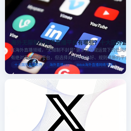
海外无限制不封号直播平台有哪些？十大国外直
在海外直播领域，“无限制不封号” 更多指合规运营下的低风险
有绝对无规则的平台，但选择对创作者友好、规则清晰的平台
业工具规避风险，能显著降低封号概率。以下推荐十大国外直
十大国外直播软件
海外直播app
tiktok海外直播网络专线
台，并结合云登多开浏览器的功能，详解如何安全高效运营。