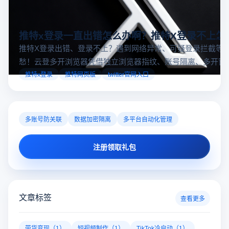
推特x登录一直出错怎么办啊？推特X登录不上怎
推特X登录出错、登录不上？遇到网络异常、可疑登录拦截等
愁！云登多开浏览器凭借独立浏览器指纹、账号隔离、多开窗
对性解决登录难题，让推特X登录更稳定安全～
推特x登录
推特网页版
twitter官网入口
多账号防关联
数据加密隔离
多平台自动化管理
注册领取礼包
文章标签
查看更多
带货变现（1）
短视频制作（1）
TikTok冷启动（1）