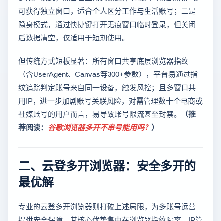
可获得独立窗口，适合个人区分工作与生活账号；二是
隐身模式，通过快捷键打开无痕窗口临时登录，但关闭
后数据清空，仅适用于短期使用。
但传统方式短板显著：所有窗口共享底层浏览器指纹
（含UserAgent、Canvas等300+参数），平台易通过指
纹追踪判定账号来自同一设备，触发风控；且多窗口共
用IP，进一步加剧账号关联风险，对需管理数十个电商或
社媒账号的用户而言，易导致账号限流甚至封禁。
（推
荐阅读：
谷歌浏览器多开不串号能用吗？
）
二、云登多开浏览器：安全多开的
最优解
专业的云登多开浏览器则打破上述局限，为多账号运营
提供安全保障，其核心优势集中在浏览器指纹隔离、IP管