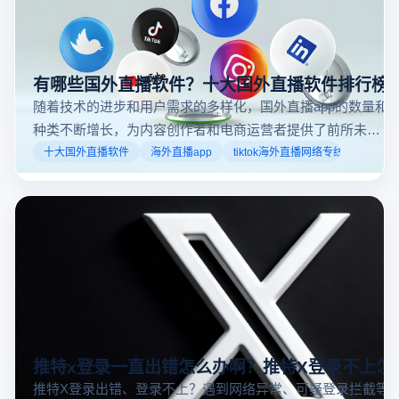
有哪些国外直播软件？十大国外直播软件排行榜
随着技术的进步和用户需求的多样化，国外直播app的数量和
种类不断增长，为内容创作者和电商运营者提供了前所未有
的机遇。如果你是一个跨境电商从业者，想要了解2025年十
十大国外直播软件
海外直播app
tiktok海外直播网络专线
大国外直播软件排行榜，那么你来对地方了！接下来跟着云
登多开浏览器一起来了解海外直播平台哪些最受欢迎。
推特x登录一直出错怎么办啊？推特X登录不上怎
推特X登录出错、登录不上？遇到网络异常、可疑登录拦截等