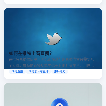
如何在推特上看直播？
在推特直播很简单，浏览正在进行的直播内容只需要几
个步骤。推特的直播功能类似于其他社交平台，用户可
以通过关注自己喜欢的账号、浏览话题标签或查看实时
推特直播
推特怎么看直播
推特账号
动态来找到直播。推特提供了一个方便的平台，让用户
可以随时随地参与实时互动，无论是关注新闻事件、休
闲活动还是个人直播。接下来，我们将介绍具体的观看
步骤和技巧。