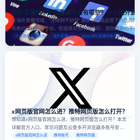
海外无限制不封号直播平台有哪些？十大国外直
在海外直播领域，“无限制不封号” 更多指合规运营下的低风险
有绝对无规则的平台，但选择对创作者友好、规则清晰的平台
业工具规避风险，能显著降低封号概率。以下推荐十大国外直
十大国外直播软件
海外直播app
tiktok海外直播网络专线
台，并结合云登多开浏览器的功能，详解如何安全高效运营。
x网页版官网怎么进？推特网页版怎么打开？
想知道x网页版官网怎么进、推特网页版怎么打开？本文
详解官方入口、常见问题及云登多开浏览器多账号安全
访问方案，助你稳定登录高效运营。
x网页版官网怎么进
推特账号
推特网页版