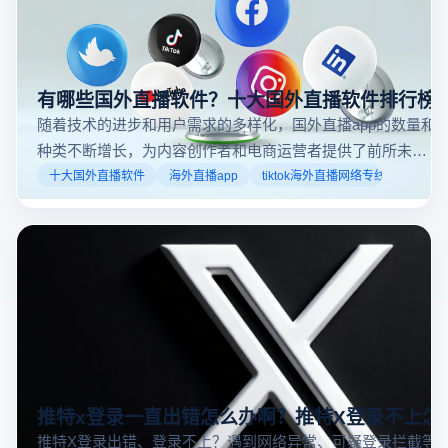
有哪些国外直播软件？十大国外直播软件排行榜
随着技术的进步和用户需求的多样化，国外直播app的数量和
种类不断增长，为内容创作者和电商运营者提供了前所未有
的机遇。如果你是一个跨境电商从业者，想要了解2025年十
十大国外直播软件
海外直播app
tiktok海外直播网络专线
大国外直播软件排行榜，那么你来对地方了！接下来跟着云
登多开浏览器一起来了解海外直播平台哪些最受欢迎。
推特x登录一直出错怎么办啊？推特X登录不上怎
推特X登录出错、登录不上？遇到网络异常、可疑登录拦截等