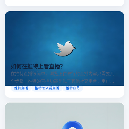
如何在推特上看直播？
在推特直播很简单，浏览正在进行的直播内容只需要几
个步骤。推特的直播功能类似于其他社交平台，用户可
以通过关注自己喜欢的账号、浏览话题标签或查看实时
推特直播
推特怎么看直播
推特账号
动态来找到直播。推特提供了一个方便的平台，让用户
可以随时随地参与实时互动，无论是关注新闻事件、休
闲活动还是个人直播。接下来，我们将介绍具体的观看
步骤和技巧。