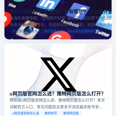
海外无限制不封号直播平台有哪些？十大国外直
在海外直播领域，“无限制不封号” 更多指合规运营下的低风险
有绝对无规则的平台，但选择对创作者友好、规则清晰的平台
业工具规避风险，能显著降低封号概率。以下推荐十大国外直
十大国外直播软件
海外直播app
tiktok海外直播网络专线
台，并结合云登多开浏览器的功能，详解如何安全高效运营。
x网页版官网怎么进？推特网页版怎么打开？
想知道x网页版官网怎么进、推特网页版怎么打开？本文
详解官方入口、常见问题及云登多开浏览器多账号安全
访问方案，助你稳定登录高效运营。
x网页版官网怎么进
推特账号
推特网页版