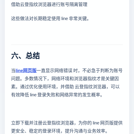
借助云登指纹浏览器进行账号隔离管理
这些做法对长期稳定使用 line 非常关键。
六、总结
当
line网页版
一直显示网络错误 时，不必急于判断为账号
问题。多数情况下，网络环境和浏览器指纹才是关键因
素。通过优化使用环境，并借助 云登指纹浏览器，可以
有效降低 line 登录失败和网络异常的发生概率。
立即下载并注册云登指纹浏览器，为你的 line 网页版提供
更安全、稳定的登录环境，提升沟通与业务效率。