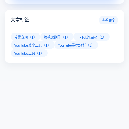
文章标签
查看更多
带货变现（1）
短视频制作（1）
TikTok冷启动（1）
YouTube效率工具（1）
YouTube数据分析（1）
YouTube工具（1）