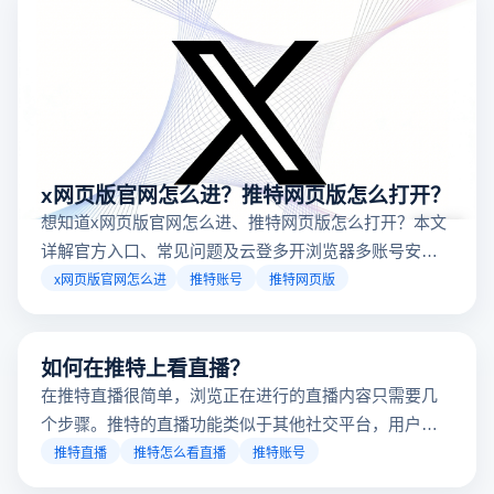
x网页版官网怎么进？推特网页版怎么打开？
想知道x网页版官网怎么进、推特网页版怎么打开？本文
详解官方入口、常见问题及云登多开浏览器多账号安全
访问方案，助你稳定登录高效运营。
x网页版官网怎么进
推特账号
推特网页版
如何在推特上看直播？
在推特直播很简单，浏览正在进行的直播内容只需要几
个步骤。推特的直播功能类似于其他社交平台，用户可
以通过关注自己喜欢的账号、浏览话题标签或查看实时
推特直播
推特怎么看直播
推特账号
动态来找到直播。推特提供了一个方便的平台，让用户