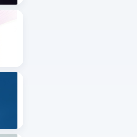
领
域，
x网页版官网怎么进？推特网页版怎么打开？
“无
想
限
知
制
道
x网页版官网怎么进
不
推特账号
x
封
推特网页版
网
号”
页
更
版
多
如何在推特上看直播？
官
指
在
网
合
推
怎
规
特
推特直播
么
运
推特怎么看直播
直
进、
营
推特账号
播
推
下
很
特
的
简