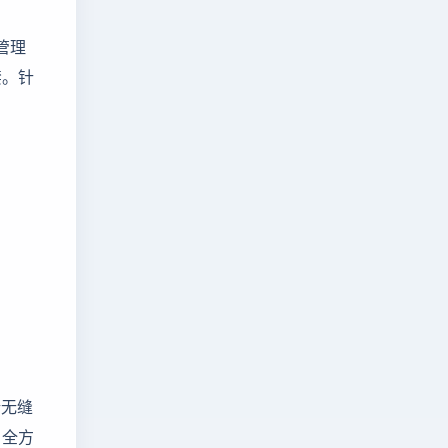
管理
禁。针
。
端无缝
，全方