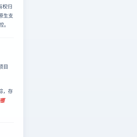
有权归
原生支
控。
项目
踪，存
有哪