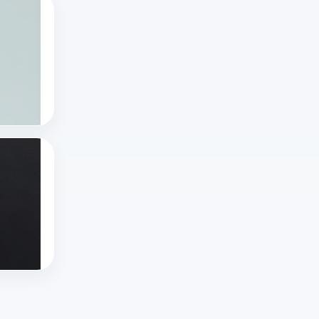
网
低
有哪些国外直播软件？十大国外直播软件排
单，
页
风
随
浏
版
险
着
览
怎
平
技
十大国外直播软件
正
么
台
海外直播app
术
在
打
——
tiktok海外直播网络专线
的
进
开？
没
进
行
本
有
步
的
文
绝
推特x登录一直出错怎么办啊？推特X登录不
和
直
详
对
推
用
播
解
无
特
户
内
官
规
X
推特x登录
需
容
方
则
推特网页版
登
求
只
入
的
twitter官网入口
录
的
需
口、
平
出
多
要
常
台，
错、
样
几
见
但
登
化，
个
问