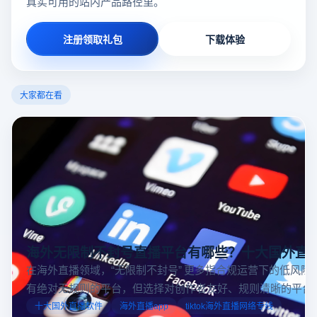
真实可用的站内产品路径里。
注册领取礼包
下载体验
大家都在看
海外无限制不封号直播平台有哪些？十大国外直
在海外直播领域，“无限制不封号” 更多指合规运营下的低风险
有绝对无规则的平台，但选择对创作者友好、规则清晰的平台
业工具规避风险，能显著降低封号概率。以下推荐十大国外直
十大国外直播软件
海外直播app
tiktok海外直播网络专线