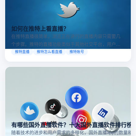
如何在推特上看直播？
在推特直播很简单，浏览正在进行的直播内容只需要几
个步骤。推特的直播功能类似于其他社交平台，用户可
以通过关注自己喜欢的账号、浏览话题标签或查看实时
推特直播
推特怎么看直播
推特账号
动态来找到直播。推特提供了一个方便的平台，让用户
可以随时随地参与实时互动，无论是关注新闻事件、休
闲活动还是个人直播。接下来，我们将介绍具体的观看
步骤和技巧。
有哪些国外直播软件？十大国外直播软件排行榜
随着技术的进步和用户需求的多样化，国外直播app的数量和