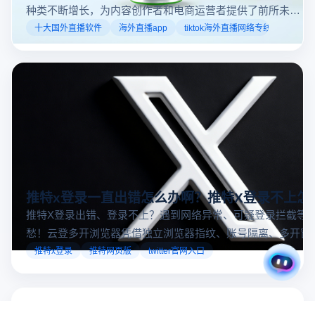
种类不断增长，为内容创作者和电商运营者提供了前所未有
的机遇。如果你是一个跨境电商从业者，想要了解2025年十
十大国外直播软件
海外直播app
tiktok海外直播网络专线
大国外直播软件排行榜，那么你来对地方了！接下来跟着云
登多开浏览器一起来了解海外直播平台哪些最受欢迎。
推特x登录一直出错怎么办啊？推特X登录不上怎
推特X登录出错、登录不上？遇到网络异常、可疑登录拦截等
愁！云登多开浏览器凭借独立浏览器指纹、账号隔离、多开窗
对性解决登录难题，让推特X登录更稳定安全～
推特x登录
推特网页版
twitter官网入口
多账号防关联
数据加密隔离
多平台自动化管理