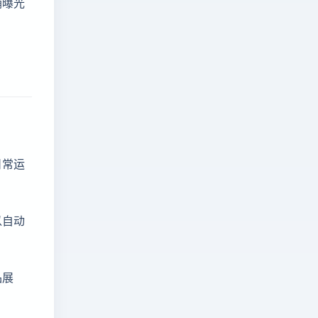
铺曝光
日常运
以自动
品展