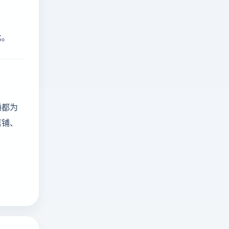
比。
通都为
店铺、