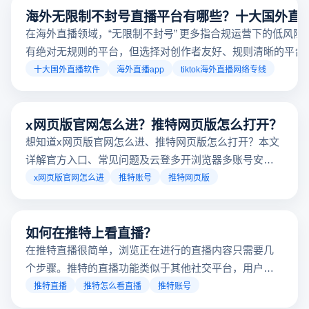
海外无限制不封号直播平台有哪些？十大国外直
在海外直播领域，“无限制不封号” 更多指合规运营下的低风险
有绝对无规则的平台，但选择对创作者友好、规则清晰的平台
业工具规避风险，能显著降低封号概率。以下推荐十大国外直
十大国外直播软件
海外直播app
tiktok海外直播网络专线
台，并结合云登多开浏览器的功能，详解如何安全高效运营。
x网页版官网怎么进？推特网页版怎么打开？
想知道x网页版官网怎么进、推特网页版怎么打开？本文
详解官方入口、常见问题及云登多开浏览器多账号安全
访问方案，助你稳定登录高效运营。
x网页版官网怎么进
推特账号
推特网页版