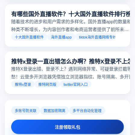
如何在推特上看直播？
在推特直播很简单，浏览正在进行的直播内容只需要几
个步骤。推特的直播功能类似于其他社交平台，用户可
以通过关注自己喜欢的账号、浏览话题标签或查看实时
推特直播
推特怎么看直播
推特账号
动态来找到直播。推特提供了一个方便的平台，让用户
可以随时随地参与实时互动，无论是关注新闻事件、休
闲活动还是个人直播。接下来，我们将介绍具体的观看
步骤和技巧。