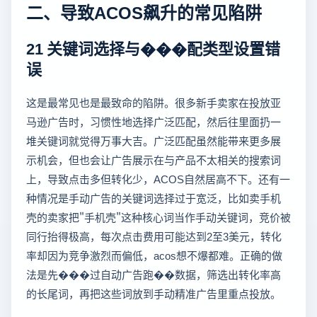
二、导致ACOS飙升的常见陷阱
21 关键词选择与���配类型设置错
误
这是最常见也是最致命的陷阱。很多新手卖家在投放亚
马逊广告时，习惯性地选择广泛匹配，然后往里面扔一
堆关键词就觉得万事大吉。广泛匹配虽然能带来更多展
示机会，但也会让广告展示在与产品不太相关的搜索词
上，导致点击多但转化少，ACOS自然居高不下。还有一
种情况是手动广告的关键词选择过于宽泛，比如卖手机
壳的卖家把"手机壳"这种核心词当作手动关键词，竞价被
同行抬得极高，每次点击费用可能达到2至3美元，转化
率却因为竞争激烈而偏低，acos想不爆都难。正确的做
法是先���过自动广告跑��数据，筛选出转化率高
的长尾词，再把这些词放到手动精准广告里重点投放。