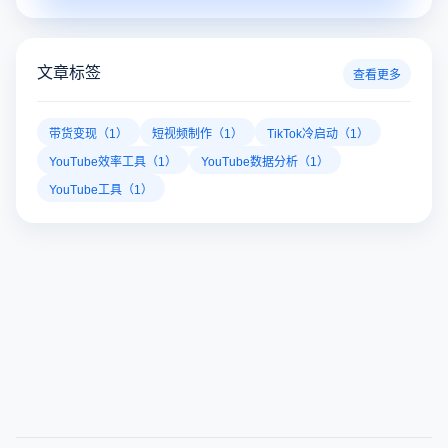
有哪些国外直播软件？十大国外直播软件排行榜
随着技术的进步和用户需求的多样化，国外直播app的数量和
种类不断增长，为内容创作者和电商运营者提供了前所未有
的机遇。如果你是一个跨境电商从业者，想要了解2025年十
十大国外直播软件
海外直播app
tiktok海外直播网络专线
大国外直播软件排行榜，那么你来对地方了！接下来跟着云
登多开浏览器一起来了解海外直播平台哪些最受欢迎。
推特x登录一直出错怎么办啊？推特X登录不上怎
推特X登录出错、登录不上？遇到网络异常、可疑登录拦截等
愁！云登多开浏览器凭借独立浏览器指纹、账号隔离、多开窗
对性解决登录难题，让推特X登录更稳定安全～
推特x登录
推特网页版
twitter官网入口
多账号防关联
数据加密隔离
多平台自动化管理