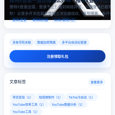
推特x登录一直出错怎么办啊？推特X登录不上怎
推特X登录出错、登录不上？遇到网络异常、可疑登录拦截等
愁！云登多开浏览器凭借独立浏览器指纹、账号隔离、多开窗
对性解决登录难题，让推特X登录更稳定安全～
推特x登录
推特网页版
twitter官网入口
多账号防关联
数据加密隔离
多平台自动化管理
注册领取礼包
文章标签
查看更多
带货变现（1）
短视频制作（1）
TikTok冷启动（1）
YouTube效率工具（1）
YouTube数据分析（1）
YouTube工具（1）