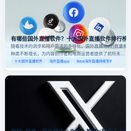
有哪些国外直播软件？十大国外直播软件排行榜
随着技术的进步和用户需求的多样化，国外直播app的数量和
种类不断增长，为内容创作者和电商运营者提供了前所未有
的机遇。如果你是一个跨境电商从业者，想要了解2025年十
十大国外直播软件
海外直播app
tiktok海外直播网络专线
大国外直播软件排行榜，那么你来对地方了！接下来跟着云
登多开浏览器一起来了解海外直播平台哪些最受欢迎。