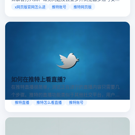
访问方案，助你稳定登录高效运营。
x网页版官网怎么进
推特账号
推特网页版
如何在推特上看直播？
在推特直播很简单，浏览正在进行的直播内容只需要几
个步骤。推特的直播功能类似于其他社交平台，用户可
以通过关注自己喜欢的账号、浏览话题标签或查看实时
推特直播
推特怎么看直播
推特账号
动态来找到直播。推特提供了一个方便的平台，让用户
可以随时随地参与实时互动，无论是关注新闻事件、休
闲活动还是个人直播。接下来，我们将介绍具体的观看
步骤和技巧。