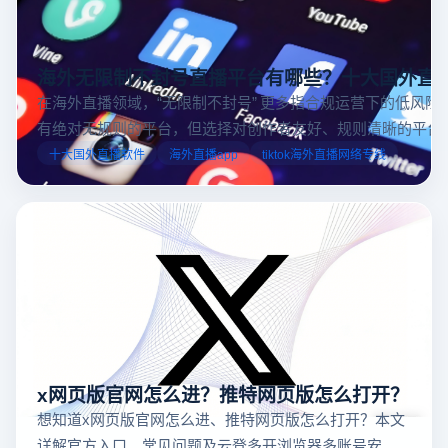
海外无限制不封号直播平台有哪些？十大国外直
在海外直播领域，“无限制不封号” 更多指合规运营下的低风险
有绝对无规则的平台，但选择对创作者友好、规则清晰的平台
业工具规避风险，能显著降低封号概率。以下推荐十大国外直
十大国外直播软件
海外直播app
tiktok海外直播网络专线
台，并结合云登多开浏览器的功能，详解如何安全高效运营。
x网页版官网怎么进？推特网页版怎么打开？
想知道x网页版官网怎么进、推特网页版怎么打开？本文
详解官方入口、常见问题及云登多开浏览器多账号安全