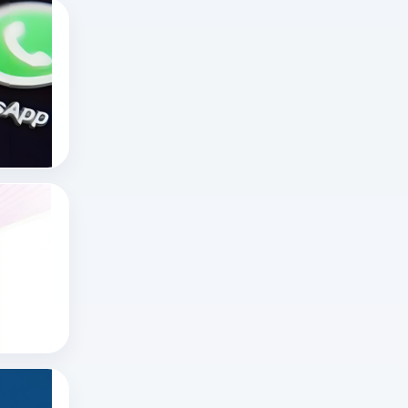
海外无限制不封号直播平台有哪些？十大国
在
海
外
十大国外直播软件
海外直播app
直
tiktok海外直播网络专线
播
领
域，
x网页版官网怎么进？推特网页版怎么打开？
“无
想
限
知
制
道
x网页版官网怎么进
不
推特账号
x
封
推特网页版
网
号”
页
更
版
多
如何在推特上看直播？
官
指