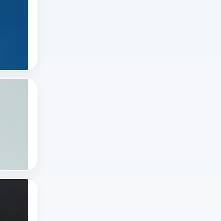
在
网
合
推
怎
规
特
推特直播
么
运
推特怎么看直播
直
进、
营
推特账号
播
推
下
很
特
的
简
网
低
有哪些国外直播软件？十大国外直播软件排
单，
页
风
随
浏
版
险
着
览
怎
平
技
十大国外直播软件
正
么
台
海外直播app
术
在
打
——
tiktok海外直播网络专线
的
进
开？
没
进
行
本
有
步
的
文
绝
推特x登录一直出错怎么办啊？推特X登录不
和
直
详
对
推
用
播
解
无
特