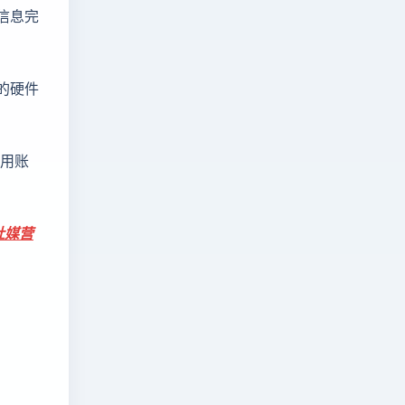
信息完
的硬件
禁用账
社媒营