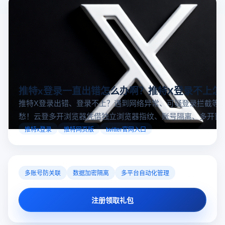
有哪些国外直播软件？十大国外直播软件排行榜
随着技术的进步和用户需求的多样化，国外直播app的数量和
种类不断增长，为内容创作者和电商运营者提供了前所未有
的机遇。如果你是一个跨境电商从业者，想要了解2025年十
十大国外直播软件
海外直播app
tiktok海外直播网络专线
大国外直播软件排行榜，那么你来对地方了！接下来跟着云
登多开浏览器一起来了解海外直播平台哪些最受欢迎。
推特x登录一直出错怎么办啊？推特X登录不上怎
推特X登录出错、登录不上？遇到网络异常、可疑登录拦截等
愁！云登多开浏览器凭借独立浏览器指纹、账号隔离、多开窗
对性解决登录难题，让推特X登录更稳定安全～
推特x登录
推特网页版
twitter官网入口