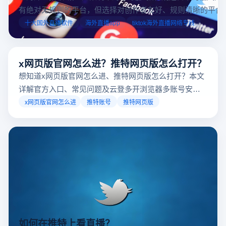
有绝对无规则的平台，但选择对创作者友好、规则清晰的平台
业工具规避风险，能显著降低封号概率。以下推荐十大国外直
十大国外直播软件
海外直播app
tiktok海外直播网络专线
台，并结合云登多开浏览器的功能，详解如何安全高效运营。
x网页版官网怎么进？推特网页版怎么打开？
想知道x网页版官网怎么进、推特网页版怎么打开？本文
详解官方入口、常见问题及云登多开浏览器多账号安全
访问方案，助你稳定登录高效运营。
x网页版官网怎么进
推特账号
推特网页版