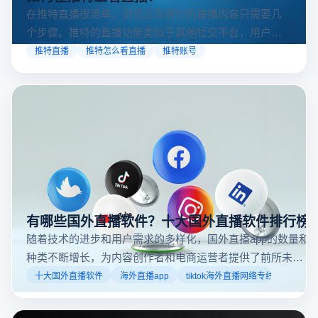
如何在推特上看直播？
在推特直播很简单，浏览正在进行的直播内容只需要几
个步骤。推特的直播功能类似于其他社交平台，用户可
以通过关注自己喜欢的账号、浏览话题标签或查看实时
推特直播
推特怎么看直播
推特账号
动态来找到直播。推特提供了一个方便的平台，让用户
可以随时随地参与实时互动，无论是关注新闻事件、休
闲活动还是个人直播。接下来，我们将介绍具体的观看
步骤和技巧。