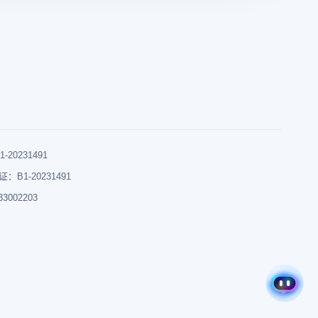
0231491
B1-20231491
002203