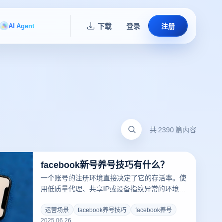
AI Agent
下载
登录
注册
共 2390 篇内容
facebook新号养号技巧有什么？
一个账号的注册环境直接决定了它的存活率。使
用低质量代理、共享IP或设备指纹异常的环境，
账号往往在注册当天就会被封禁。建议从一开始
就选择住宅IP或本地宽带网络，并通过指纹浏览
运营场景
facebook养号技巧
facebook养号
2025.06.26
器AdsPower模拟真实用户的操作环境，包括时