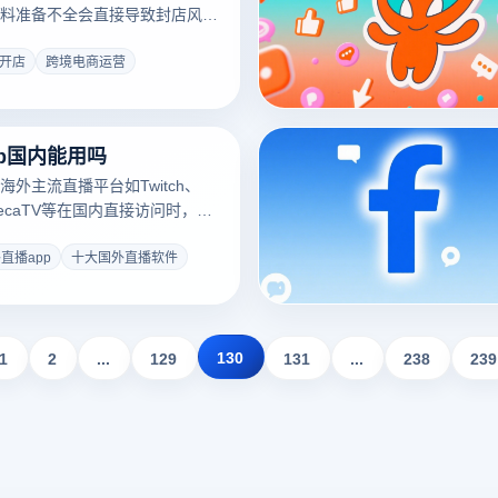
料准备不全会直接导致封店风
卖家必看的材料清单，手把手教
y！
y开店
跨境电商运营
p国内能用吗
外主流直播平台如Twitch、
AfreecaTV等在国内直接访问时，常
卡顿或账号封禁问题。其核心限
壁垒：
直播app
十大国外直播软件
130
1
2
...
129
131
...
238
239