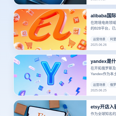
式，你可以在一
口。本文将介绍
alibab
松管理和操作多
在跨境电商领域
的B2B平台，
道。然而，多账
和IP追踪问题
运营场景
阿
2025.06.26
站登录注册流程
器实现安全高效
yandex是
在开拓俄罗斯及
Yandex作
台，已成为企业触
[4]]。然而
运营场景
俄
2025.06.25
暴露和IP关联
将深度解析Ya
云登指纹浏览器
etsy开店
作为全球知名的