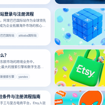
台设备上同时运行多个浏览器窗
如何实现多开浏览器，帮助你轻
a国际站登录与注册流程
个账号。
，阿里巴巴国际站作为全球领先
已成为企业拓展海外市场的核心渠
号运营中的浏览器指纹关联风险
常导致账号封禁。本文将详解国际
里巴巴国际站
alibaba国际站
，并介绍如何通过云登指纹浏览
的批量账号管理。
什么？
东欧市场的跨境业务中，
为本土最大的搜索引擎和数字生态平
达1.5亿用户的核心入口[[1]
，在多账号运营场景下，浏览器指纹
罗斯搜索引擎
yandex
风险可能导致账号批量封禁。本文
ndex生态价值，并阐述如何通过
构建合规、高效的管理体系。
入驻条件与注册流程指南
手工与复古电商平台，Etsy入驻