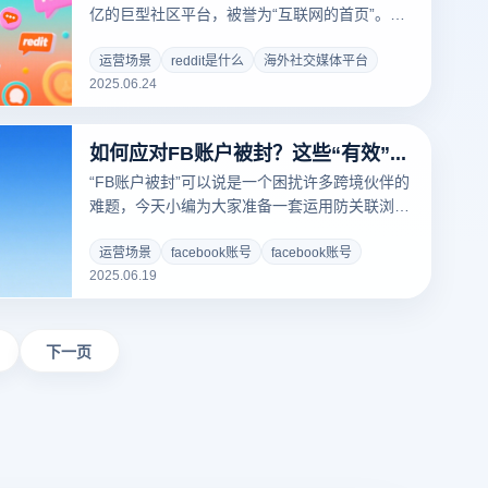
亿的巨型社区平台，被誉为“互联网的首页”。这
个由数十万垂直子版块（Subreddits）构成的社
交生态，聚集着24-44岁高消费意愿用户群体，
运营场景
reddit是什么
海外社交媒体平台
2025.06.24
成为跨境电商、品牌出海的核心战场。然而，平
台严格的防滥用机制使多账号运营面临严峻挑
战，而云登防关联浏览器正为此提供革命性解决
如何应对FB账户被封？这些“有效”方法必须get！
方案。
“FB账户被封”可以说是一个困扰许多跨境伙伴的
难题，今天小编为大家准备一套运用防关联浏览
器“账号安全运营攻略”，为跨境伙伴们排忧解
难。
运营场景
facebook账号
facebook账号
2025.06.19
下一页