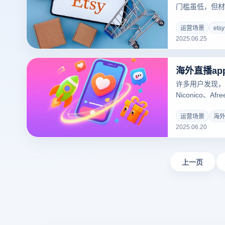
门槛虽低，但材
险。以下是新手
你安全入驻Ets
运营场景
ets
2025.06.25
海外直播ap
许多用户发现，海
Niconico、
出现加载失败、
制源于三大技术
运营场景
海外
2025.06.20
上一页