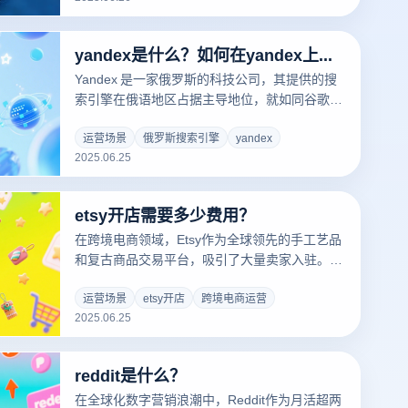
区、语言、设备指纹等参数，确保每个账号在系
统看来都是独立且可信的个体。
yandex是什么？如何在yandex上找外贸客户？
Yandex 是一家俄罗斯的科技公司，其提供的搜
索引擎在俄语地区占据主导地位，就如同谷歌在
全球大部分地区的影响力一般。除了搜索引擎功
能外，Yandex 还涵盖了多种服务，例如地图导
运营场景
俄罗斯搜索引擎
yandex
2025.06.25
航、电子邮件、新闻资讯、在线翻译、云存储
等。
etsy开店需要多少费用？
在跨境电商领域，Etsy作为全球领先的手工艺品
和复古商品交易平台，吸引了大量卖家入驻。然
而，许多新手卖家对开店费用及多账号运营风险
存在疑问。本文将深度解析Etsy费用结构，并介
运营场景
etsy开店
跨境电商运营
2025.06.25
绍如何通过云登指纹浏览器实现低成本、高安全
的店铺矩阵管理。
reddit是什么？
在全球化数字营销浪潮中，Reddit作为月活超两