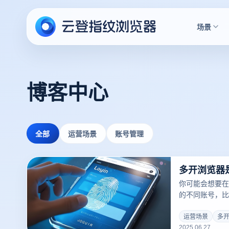
场景
博客中心
全部
运营场景
账号管理
你可能会想要在
的不同账号，比
务操作等。但传
足单一账号的登
运营场景
多
2025.06.27
现，为这一问题