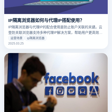
IP隔离浏览器如何与代理IP搭配使用？
IP隔离浏览器与代理IP的配合使用是防止账户关联的关键。云
登防关联浏览器支持多种代理IP解决方案，帮助用户更高效、
更安全地管理多个账户。以下是云登防关联浏览器与代理IP协
运营场景
ip隔离浏览器
同工作的方式。
2025.03.25