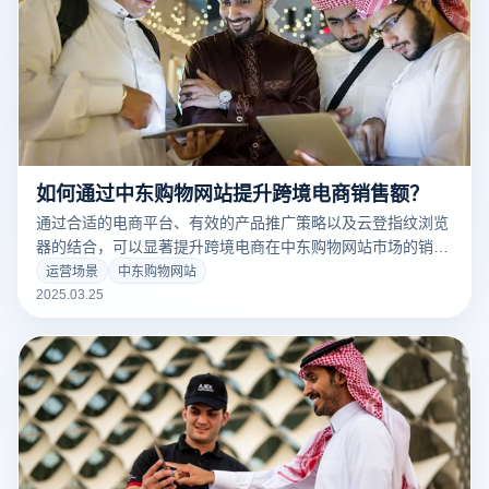
如何通过中东购物网站提升跨境电商销售额？
通过合适的电商平台、有效的产品推广策略以及云登指纹浏览
器的结合，可以显著提升跨境电商在中东购物网站市场的销售
额，优化运营并提高效率。以下是关键步骤：
运营场景
中东购物网站
2025.03.25