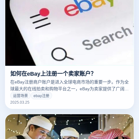
如何在eBay上注册一个卖家账户？
在eBay注册商户账户是进入全球电商市场的重要一步。作为全
球最大的在线拍卖和购物平台之一，eBay为卖家提供了广阔的
市场和巨大的销售机会。如果你打算通过eBay进行跨境电商业
运营场景
ebay注册
务，首先需要注册一个商户账户，并遵循平台的相关流程。
2025.03.25