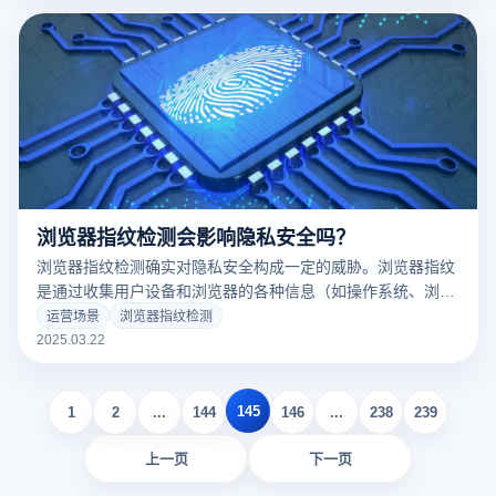
览器指纹检测在跨境电商中的具体应用以及云登指纹浏览器如
何解决这些挑战：
浏览器指纹检测会影响隐私安全吗？
浏览器指纹检测确实对隐私安全构成一定的威胁。浏览器指纹
是通过收集用户设备和浏览器的各种信息（如操作系统、浏览
器版本、屏幕分辨率、字体、插件、语言设置等）来唯一识别
运营场景
浏览器指纹检测
用户的技术。尽管指纹验证有助于提高网站的安全性，但也带
2025.03.22
来了隐私泄露的风险，特别是在用户不知情的情况下，可能会
被追踪并泄露个人信息。
145
1
2
...
144
146
...
238
239
上一页
下一页