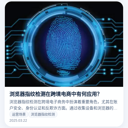
浏览器指纹检测在跨境电商中有何应用？
浏览器指纹检测在跨境电子商务中扮演着重要角色，尤其在账
户安全、身份认证和反欺诈方面。通过收集设备和浏览器的独
特特性，指纹检测技术能够有效识别用户行为，提升平台安全
运营场景
浏览器指纹检测
性并防止恶意活动。然而，这项技术在跨境电商环境中也带来
2025.03.22
一些挑战，特别是在避免账户关联和保护隐私方面。以下是浏