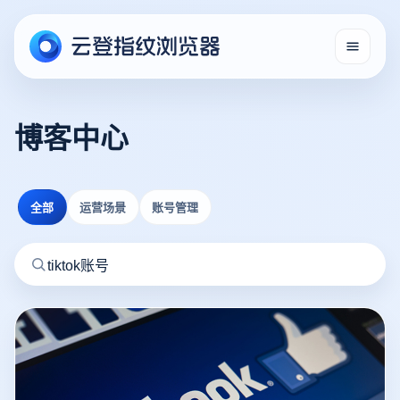
博客中心
全部
运营场景
账号管理