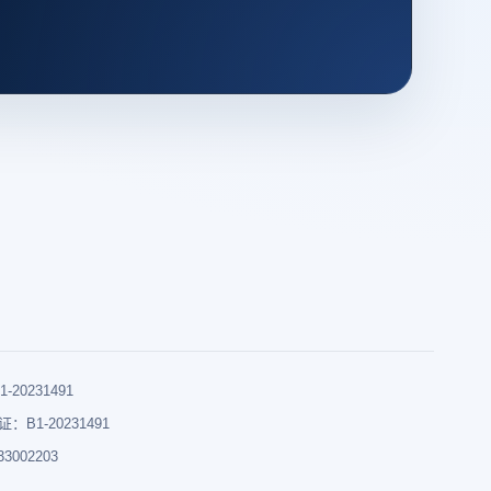
0231491
B1-20231491
002203