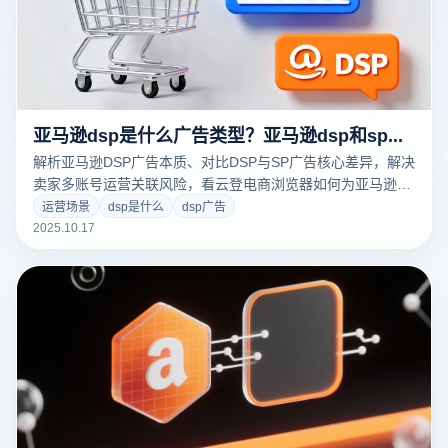
亚马逊dsp是什么广告类型？亚马逊dsp和sp广告的区别
解析亚马逊DSP广告本质、对比DSP与SP广告核心差异，解决
卖家多账号运营关联风险，看云登电商浏览器如何为亚马逊广
告运营保驾护航。
运营场景
dsp是什么
dsp广告
2025.10.17