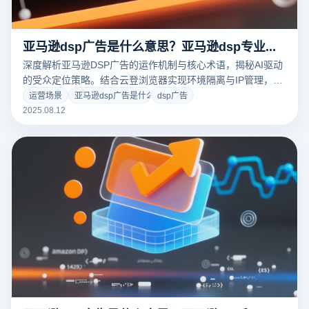
亚马逊dsp广告是什么意思？亚马逊dsp专业术语
深度解析亚马逊DSP广告的运作机制与核心术语，揭秘AI驱动
的受众定位策略。结合云登浏览器实现环境隔离与IP管理，提
升广告投放精准度与账户安全，赋能品牌全球化获客。立即解
运营场景
亚马逊dsp广告是什么意思
dsp广告
锁高阶玩法→
2025.08.12