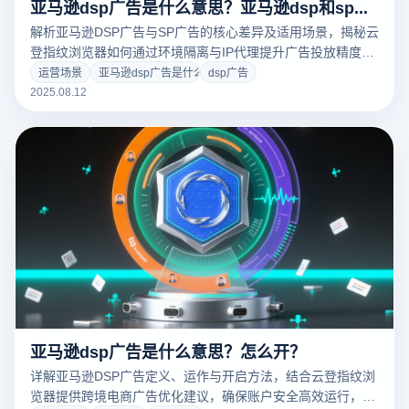
亚马逊dsp广告是什么意思？亚马逊dsp和sp广告的区别
解析亚马逊DSP广告与SP广告的核心差异及适用场景，揭秘云
登指纹浏览器如何通过环境隔离与IP代理提升广告投放精度与
ROI，助力跨境卖家规避关联风险。
运营场景
亚马逊dsp广告是什么意思
dsp广告
2025.08.12
亚马逊dsp广告是什么意思？怎么开？
详解亚马逊DSP广告定义、运作与开启方法，结合云登指纹浏
览器提供跨境电商广告优化建议，确保账户安全高效运行，提