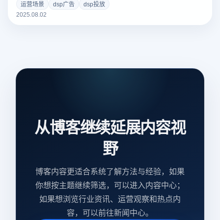
升品牌出海效果。
运营场景
dsp广告
dsp投放
2025.08.02
从博客继续延展内容视
野
博客内容更适合系统了解方法与经验，如果
你想按主题继续筛选，可以进入内容中心；
如果想浏览行业资讯、运营观察和热点内
容，可以前往新闻中心。