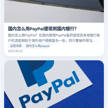
国内怎么用PayPal提现到国内银行？
国内怎么用PayPal？在国内使用PayPal虽然提现到本地银行账
户的流程相较于海外用户稍微复杂一些，但只要操作得当，仍
然是完全可行的。结合云登超级浏览器的使用，可以有效提升
运营场景
国内怎么用paypal
账户稳定性与安全性，避免因多账户操作或IP异常带来的封禁
2025.04.22
或限制。下面是详细的操作指南：