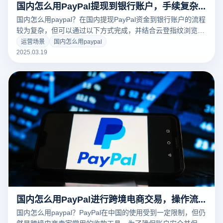
国内怎么用PayPal提现到银行账户，手续复杂吗？
国内怎么用paypal？在国内提现PayPal资金到银行账户的流程
较为复杂，但可以通过以下方式完成，并结合云登指纹浏览器
确保账户安全：
运营场景
国内怎么用paypal
2025.03.19
国内怎么用PayPal进行跨境电商交易，操作流程是什么？
国内怎么用paypal？PayPal在中国的使用受到一定限制，但仍