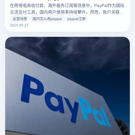
在跨境电商收付款、海外服务订阅等场景中，PayPal作为国际
主流支付工具，国内用户使用率持续攀升。然而，账户关联限
制、跨境支付风控、多账号操作低效三大痛点制约着用户体
运营场景
国内怎么用paypal
paypal注册
验。本文结合云登防关联浏览器技术优势，提供安全合规的
2025.05.27
PayPal操作全攻略。