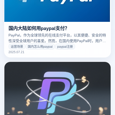
国内大陆如何用paypal支付？
PayPal，作为全球领先的在线支付平台，以其便捷、安全的特
性深受全球用户的喜爱。然而，在国内使用PayPal时，用户往
往面临诸多疑问，如如何注册、绑定银行卡、进行跨境支付以
运营场景
国内怎么用paypal
paypal注册
及最新的政策影响等。本文旨在详细解答这些问题，并结合当
2025.07.21
前政策分析具体影响和注意事项，帮助用户更好地理解和使用
PayPal。