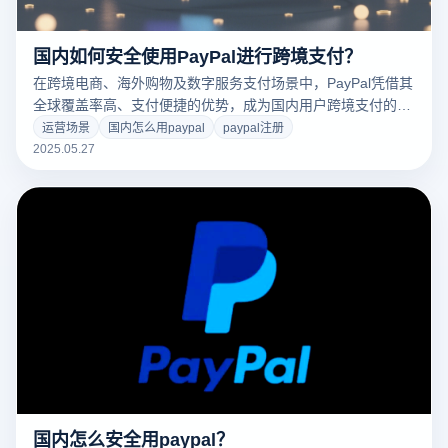
国内如何安全使用PayPal进行跨境支付？
在跨境电商、海外购物及数字服务支付场景中，PayPal凭借其
全球覆盖率高、支付便捷的优势，成为国内用户跨境支付的首
选工具。然而，实际操作中常面临账户关联封禁、IP地域限
运营场景
国内怎么用paypal
paypal注册
制、支付信息泄露三大痛点。本文将详解合规支付流程，并重
2025.05.27
点解析如何通过云登防关联浏览器实现安全提效。
国内怎么安全用paypal？