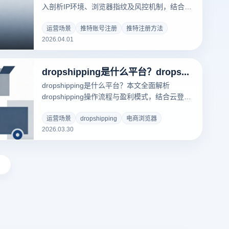
入剖析IP环境、浏览器指纹及风控机制，结合云
登多开浏览器提供高成功率解决方案，助力多账
号稳定运营。
运营场景
推特账号注册
推特注册方法
2026.04.01
dropshipping是什么平台？dropshipping怎么操作？
dropshipping是什么平台？本文全面解析
dropshipping操作流程与盈利模式，结合云登电
商浏览器提升多账号运营效率与安全性，新手快
速入门必看。
运营场景
dropshipping
电商浏览器
2026.03.30