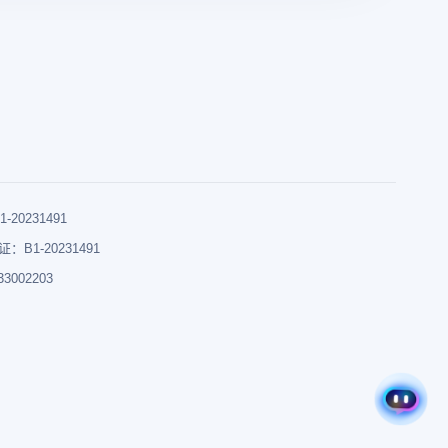
0231491
B1-20231491
002203