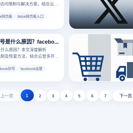
访问限制与解决方案，结合云登
稳定登录与多账号管理，助力跨
。
tok网页版
tiktok网页版入口
facebook封号是什么原因？facebook封号后还能注册吗？
封号是什么原因？本文深度解析
封号机制及恢复方法，结合云登多开浏
号防封实战方案，帮助你快速提
注册成功率。
ebook封号
facebook运营
1
上一页
2
3
4
5
6
7
下一页