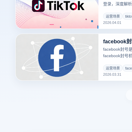
登录，深度解析
多开浏览器实现
境运营高效提升
运营场景
tik
2026.04.01
facebook
facebook
览器，提供多账
升账号稳定性与
运营场景
fac
2026.03.31