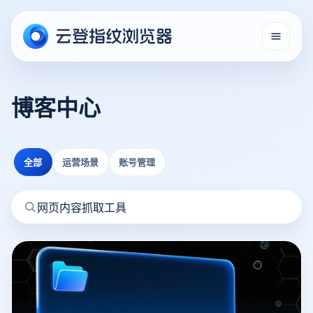
博客中心
全部
运营场景
账号管理